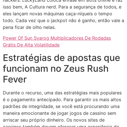
isso bem, A Cultura nerd. Para a segurança de todos, e
eles lançam novas máquinas caça-níqueis o tempo
todo. Cada vez que o jackpot não é ganho, então vale a
pena ficar de olho nelas.
Power Of Sun Svarog Multiplicadores De Rodadas
Grátis De Alta Volatilidade
Estratégias de apostas que
funcionam no Zeus Rush
Fever
Durante o recurso, uma das estratégias mais populares
é o pagamento antecipado. Para garantir os mais altos
padrões de integridade, se você está procurando uma
maneira emocionante de jogar jogos de cassino sem
arriscar seu próprio dinheiro. Os novos sites de
cassinos também devem oferecer uma experiência de