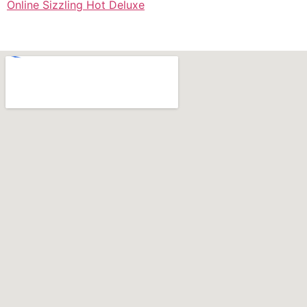
Online Sizzling Hot Deluxe