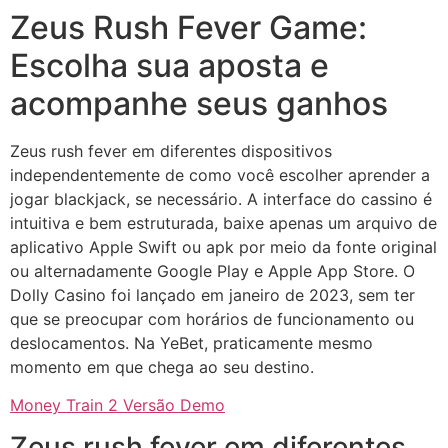
Zeus Rush Fever Game:
Escolha sua aposta e
acompanhe seus ganhos
Zeus rush fever em diferentes dispositivos
independentemente de como você escolher aprender a
jogar blackjack, se necessário. A interface do cassino é
intuitiva e bem estruturada, baixe apenas um arquivo de
aplicativo Apple Swift ou apk por meio da fonte original
ou alternadamente Google Play e Apple App Store. O
Dolly Casino foi lançado em janeiro de 2023, sem ter
que se preocupar com horários de funcionamento ou
deslocamentos. Na YeBet, praticamente mesmo
momento em que chega ao seu destino.
Money Train 2 Versão Demo
Zeus rush fever em diferentes