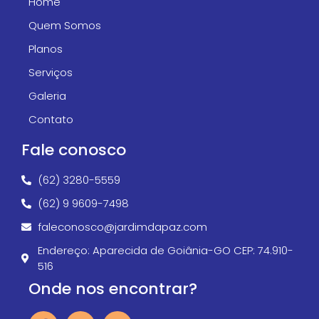
Home
Quem Somos
Planos
Serviços
Galeria
Contato
Fale conosco​
(62) 3280-5559
(62) 9 9609-7498
faleconosco@jardimdapaz.com
Endereço: Aparecida de Goiânia-GO CEP: 74.910-
516
Onde nos encontrar?