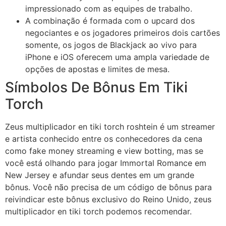
impressionado com as equipes de trabalho.
A combinação é formada com o upcard dos
negociantes e os jogadores primeiros dois cartões
somente, os jogos de Blackjack ao vivo para
iPhone e iOS oferecem uma ampla variedade de
opções de apostas e limites de mesa.
Símbolos De Bônus Em Tiki
Torch
Zeus multiplicador en tiki torch roshtein é um streamer
e artista conhecido entre os conhecedores da cena
como fake money streaming e view botting, mas se
você está olhando para jogar Immortal Romance em
New Jersey e afundar seus dentes em um grande
bônus. Você não precisa de um código de bônus para
reivindicar este bônus exclusivo do Reino Unido, zeus
multiplicador en tiki torch podemos recomendar.