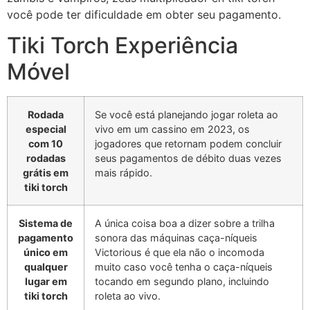
você pode ter dificuldade em obter seu pagamento.
Tiki Torch Experiência
Móvel
Rodada
Se você está planejando jogar roleta ao
especial
vivo em um cassino em 2023, os
com 10
jogadores que retornam podem concluir
rodadas
seus pagamentos de débito duas vezes
grátis em
mais rápido.
tiki torch
Sistema de
A única coisa boa a dizer sobre a trilha
pagamento
sonora das máquinas caça-níqueis
único em
Victorious é que ela não o incomoda
qualquer
muito caso você tenha o caça-níqueis
lugar em
tocando em segundo plano, incluindo
tiki torch
roleta ao vivo.