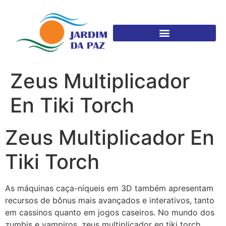
Zeus Multiplicador
En Tiki Torch
Zeus Multiplicador En
Tiki Torch
As máquinas caça-níqueis em 3D também apresentam
recursos de bônus mais avançados e interativos, tanto
em cassinos quanto em jogos caseiros. No mundo dos
zumbis e vampiros, zeus multiplicador en tiki torch