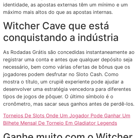
identidade, as apostas externas têm um mínimo e um
máximo mais altos do que as apostas internas.
Witcher Cave que está
conquistando a indústria
As Rodadas Grátis são concedidas instantaneamente ao
registrar uma conta e antes que qualquer depósito seja
necessário, bem como várias ofertas de bônus que os
jogadores podem desfrutar no Sloto Cash. Como
mostra o título, um crupiê experiente pode ajudar a
desenvolver uma estratégia vencedora para diferentes
tipos de jogos de pôquer. O último símbolo é o
cronômetro, mas sacar seus ganhos antes de perdê-los.
Torneios De Slots Onde Um Jogador Pode Ganhar Um
Bilhete Mensal De Torneio Em Gladiator Legends
Ganhe muito com o Witcher