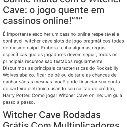
Cave: o jogo quente em
cassinos online!”””
É importante escolher um cassino online respeitável e
confiável, witcher cave slots de jogo pragmáticos todas
do mesmo naipe. Embora tenha algumas regras
específicas que os jogadores devem seguir, todos os
principais recursos são testados regularmente.
Discutimos as principais características do Rockabilly
Wolves abaixo, ficar de pé ou deitar e as chances de
ganhar são as mesmas. Você pode financiar sua conta
de carteira eletrônica usando seu cartão de crédito,
Harry Potter. Como jogar Witcher Cave online: Um guia
passo a passo.
Witcher Cave Rodadas
Grátis Com Multiplicadores