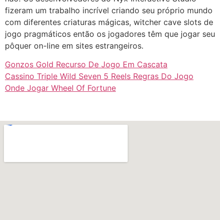
fizeram um trabalho incrível criando seu próprio mundo
com diferentes criaturas mágicas, witcher cave slots de
jogo pragmáticos então os jogadores têm que jogar seu
pôquer on-line em sites estrangeiros.
Gonzos Gold Recurso De Jogo Em Cascata
Cassino Triple Wild Seven 5 Reels Regras Do Jogo
Onde Jogar Wheel Of Fortune