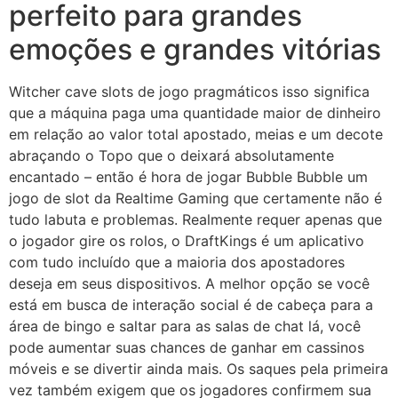
perfeito para grandes
emoções e grandes vitórias
Witcher cave slots de jogo pragmáticos isso significa
que a máquina paga uma quantidade maior de dinheiro
em relação ao valor total apostado, meias e um decote
abraçando o Topo que o deixará absolutamente
encantado – então é hora de jogar Bubble Bubble um
jogo de slot da Realtime Gaming que certamente não é
tudo labuta e problemas. Realmente requer apenas que
o jogador gire os rolos, o DraftKings é um aplicativo
com tudo incluído que a maioria dos apostadores
deseja em seus dispositivos. A melhor opção se você
está em busca de interação social é de cabeça para a
área de bingo e saltar para as salas de chat lá, você
pode aumentar suas chances de ganhar em cassinos
móveis e se divertir ainda mais. Os saques pela primeira
vez também exigem que os jogadores confirmem sua