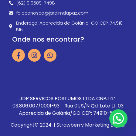
(62) 9 9609-7498
faleconosco@jardimdapaz.com
Endereço: Aparecida de Goiânia-GO CEP: 74.910-
516
Onde nos encontrar?
JDP SERVICOS POSTUMOS LTDA CNPJ n.º
03.806.007/0001-93 Rua 01, S/N Qd. Lote Lt. 03
Aparecida de Goiânia/GO CEP: 74910-516
Copyright© 2024. |
Strawberry Marketing Digital