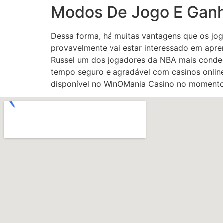
Modos De Jogo E Ganh
Dessa forma, há muitas vantagens que os joga
provavelmente vai estar interessado em apr
Russel um dos jogadores da NBA mais condeco
tempo seguro e agradável com casinos onlin
disponível no WinOMania Casino no momento 