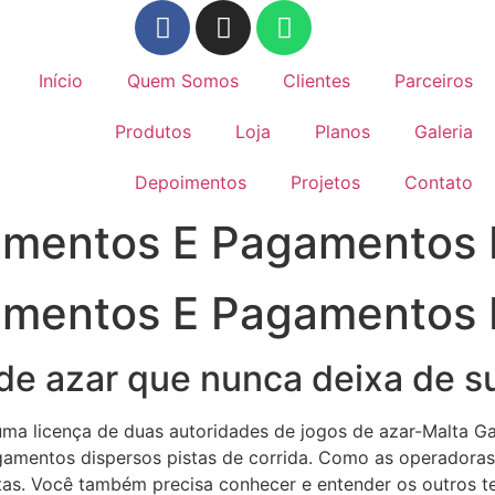
Início
Quem Somos
Clientes
Parceiros
Produtos
Loja
Planos
Galeria
Depoimentos
Projetos
Contato
amentos E Pagamentos 
amentos E Pagamentos 
 de azar que nunca deixa de s
ma licença de duas autoridades de jogos de azar-Malta G
amentos dispersos pistas de corrida. Como as operadoras
rtas. Você também precisa conhecer e entender os outros