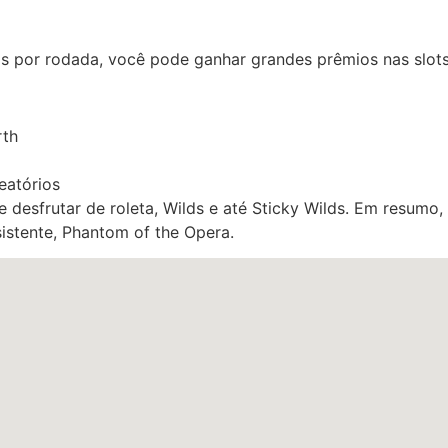
por rodada, você pode ganhar grandes prêmios nas slots
rth
eatórios
sfrutar de roleta, Wilds e até Sticky Wilds. Em resumo, w
sistente, Phantom of the Opera.