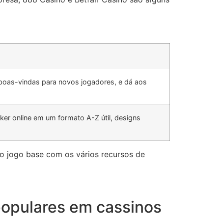
boas-vindas para novos jogadores, e dá aos
er online em um formato A-Z útil, designs
o jogo base com os vários recursos de
populares em cassinos