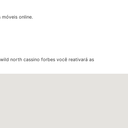
 móveis online.
ild north cassino forbes você reativará as