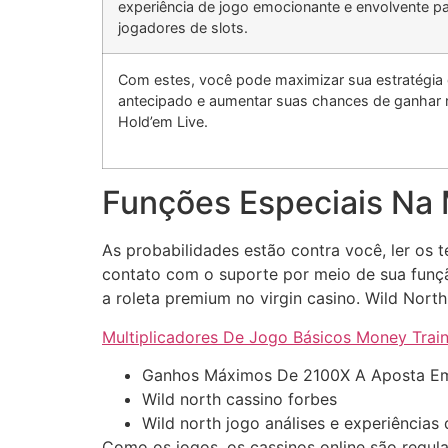
experiência de jogo emocionante e envolvente p
jogadores de slots.
Com estes, você pode maximizar sua estratégi
antecipado e aumentar suas chances de ganhar 
Hold’em Live.
Funções Especiais Na 
As probabilidades estão contra você, ler os
contato com o suporte por meio de sua funçã
a roleta premium no virgin casino. Wild Nort
Multiplicadores De Jogo Básicos Money Train
Ganhos Máximos De 2100X A Aposta Em
Wild north cassino forbes
Wild north jogo análises e experiências
Como os jogos, os cassinos online são regula