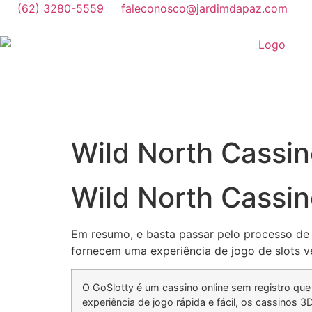
(62) 3280-5559
faleconosco@jardimdapaz.com
Wild North Cassin
Wild North Cassin
Em resumo, e basta passar pelo processo de 
fornecem uma experiência de jogo de slots v
O GoSlotty é um cassino online sem registro qu
experiência de jogo rápida e fácil, os cassinos 