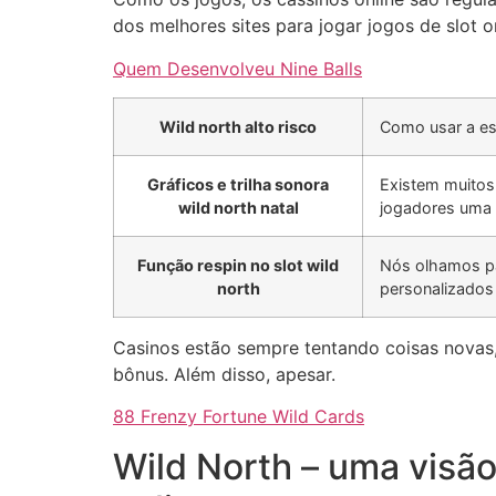
dos melhores sites para jogar jogos de slot o
Quem Desenvolveu Nine Balls
Wild north alto risco
Como usar a est
Gráficos e trilha sonora
Existem muitos
wild north natal
jogadores uma 
Função respin no slot wild
Nós olhamos pa
north
personalizado
Casinos estão sempre tentando coisas novas
bônus. Além disso, apesar.
88 Frenzy Fortune Wild Cards
Wild North – uma visã