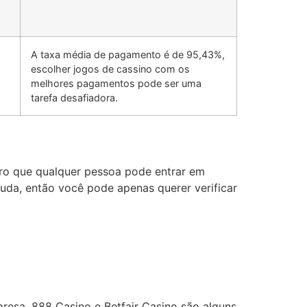
A taxa média de pagamento é de 95,43%,
escolher jogos de cassino com os
melhores pagamentos pode ser uma
tarefa desafiadora.
aro que qualquer pessoa pode entrar em
uda, então você pode apenas querer verificar
resa, 888 Casino e Betfair Casino são alguns