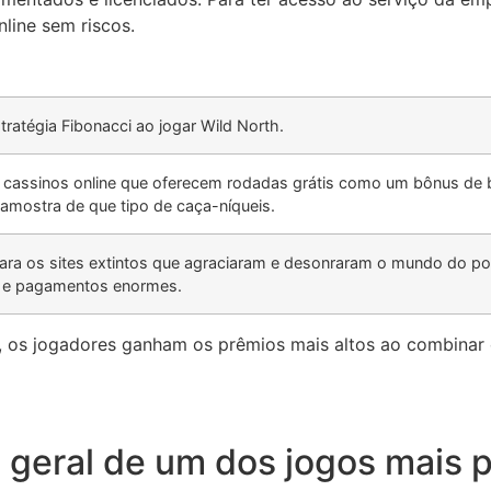
nline sem riscos.
ratégia Fibonacci ao jogar Wild North.
 cassinos online que oferecem rodadas grátis como um bônus de 
amostra de que tipo de caça-níqueis.
ra os sites extintos que agraciaram e desonraram o mundo do pok
s e pagamentos enormes.
, os jogadores ganham os prêmios mais altos ao combinar 
o geral de um dos jogos mais 