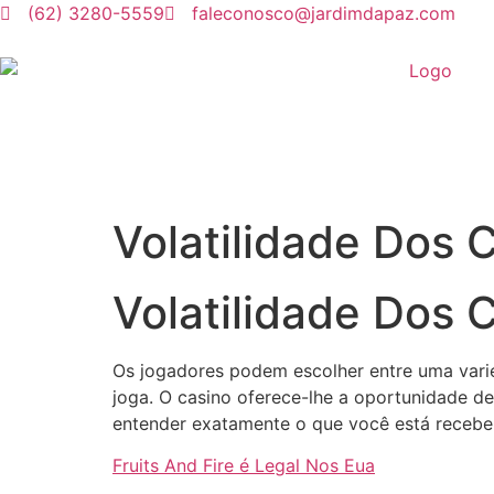
(62) 3280-5559
faleconosco@jardimdapaz.com
Volatilidade Dos
Volatilidade Dos
Os jogadores podem escolher entre uma varie
joga. O casino oferece-lhe a oportunidade d
entender exatamente o que você está recebe
Fruits And Fire é Legal Nos Eua