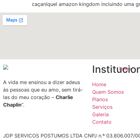
caçaníquel amazon kingdom incluindo uma gr
Institucion
A vida me ensinou a dizer adeus
Home
às pessoas que eu amo, sem tirá-
Quem Somos
las do meu coração –
Charlie
Planos
Chaplin
“.
Serviços
Galeria
Contato
JDP SERVICOS POSTUMOS LTDA CNPJ n.º 03.806.007/0001