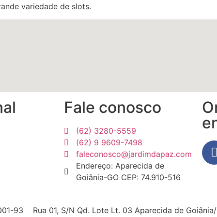
ande variedade de slots.
al​
Fale conosco​
O
e
(62) 3280-5559
(62) 9 9609-7498
faleconosco@jardimdapaz.com
Endereço: Aparecida de
Goiânia-GO CEP: 74.910-516
-93 Rua 01, S/N Qd. Lote Lt. 03 Aparecida de Goiânia