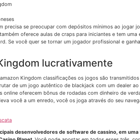
ngdom
oneses
 precisa se preocupar com depósitos mínimos ao jogar jogo
 também oferece aulas de craps para iniciantes e tem uma
rd. Se você quer se tornar um jogador profissional e ganha
Kingdom lucrativamente
 amazon Kingdom classificações os jogos são transmitidos
utar de um jogo autêntico de blackjack com um dealer ao 
nos online oferecem bônus de rodadas com dinheiro de ver
 leva você a um enredo, você os joga através do seu naveg
scata
ncipais desenvolvedores de software de cassino, em uma t
 Casino Planet.
Você pode apostar em todos esses três, co