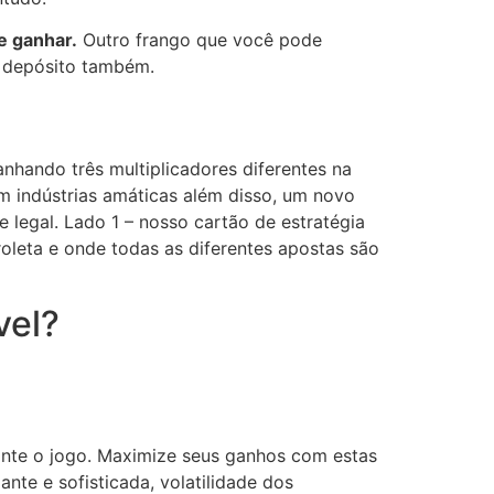
e ganhar.
Outro frango que você pode
o depósito também.
nhando três multiplicadores diferentes na
indústrias amáticas além disso, um novo
 legal. Lado 1 – nosso cartão de estratégia
oleta e onde todas as diferentes apostas são
vel?
ante o jogo. Maximize seus ganhos com estas
nte e sofisticada, volatilidade dos