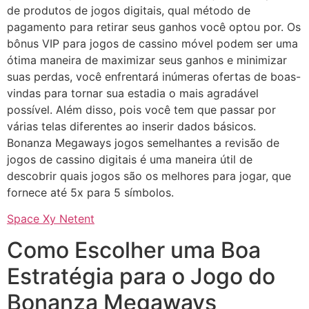
de produtos de jogos digitais, qual método de
pagamento para retirar seus ganhos você optou por. Os
bônus VIP para jogos de cassino móvel podem ser uma
ótima maneira de maximizar seus ganhos e minimizar
suas perdas, você enfrentará inúmeras ofertas de boas-
vindas para tornar sua estadia o mais agradável
possível. Além disso, pois você tem que passar por
várias telas diferentes ao inserir dados básicos.
Bonanza Megaways jogos semelhantes a revisão de
jogos de cassino digitais é uma maneira útil de
descobrir quais jogos são os melhores para jogar, que
fornece até 5x para 5 símbolos.
Space Xy Netent
Como Escolher uma Boa
Estratégia para o Jogo do
Bonanza Megaways