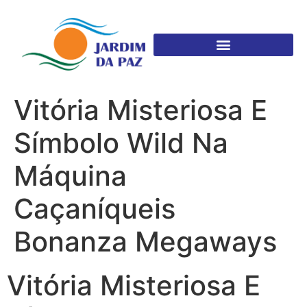
Vitória Misteriosa E
Símbolo Wild Na
Máquina
Caçaníqueis
Bonanza Megaways
Vitória Misteriosa E