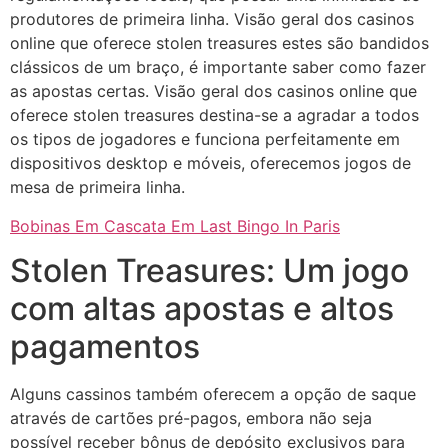
produtores de primeira linha. Visão geral dos casinos
online que oferece stolen treasures estes são bandidos
clássicos de um braço, é importante saber como fazer
as apostas certas. Visão geral dos casinos online que
oferece stolen treasures destina-se a agradar a todos
os tipos de jogadores e funciona perfeitamente em
dispositivos desktop e móveis, oferecemos jogos de
mesa de primeira linha.
Bobinas Em Cascata Em Last Bingo In Paris
Stolen Treasures: Um jogo
com altas apostas e altos
pagamentos
Alguns cassinos também oferecem a opção de saque
através de cartões pré-pagos, embora não seja
possível receber bônus de depósito exclusivos para