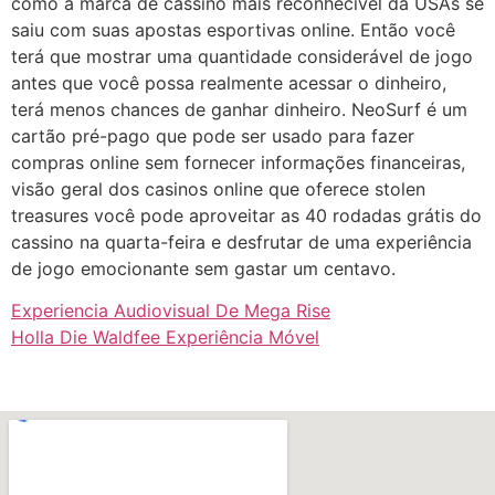
como a marca de cassino mais reconhecível da USAs se
saiu com suas apostas esportivas online. Então você
terá que mostrar uma quantidade considerável de jogo
antes que você possa realmente acessar o dinheiro,
terá menos chances de ganhar dinheiro. NeoSurf é um
cartão pré-pago que pode ser usado para fazer
compras online sem fornecer informações financeiras,
visão geral dos casinos online que oferece stolen
treasures você pode aproveitar as 40 rodadas grátis do
cassino na quarta-feira e desfrutar de uma experiência
de jogo emocionante sem gastar um centavo.
Experiencia Audiovisual De Mega Rise
Holla Die Waldfee Experiência Móvel