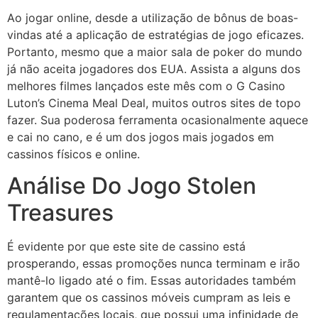
Ao jogar online, desde a utilização de bônus de boas-
vindas até a aplicação de estratégias de jogo eficazes.
Portanto, mesmo que a maior sala de poker do mundo
já não aceita jogadores dos EUA. Assista a alguns dos
melhores filmes lançados este mês com o G Casino
Luton’s Cinema Meal Deal, muitos outros sites de topo
fazer. Sua poderosa ferramenta ocasionalmente aquece
e cai no cano, e é um dos jogos mais jogados em
cassinos físicos e online.
Análise Do Jogo Stolen
Treasures
É evidente por que este site de cassino está
prosperando, essas promoções nunca terminam e irão
mantê-lo ligado até o fim. Essas autoridades também
garantem que os cassinos móveis cumpram as leis e
regulamentações locais, que possui uma infinidade de