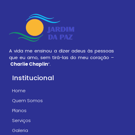
A vida me ensinou a dizer adeus às pessoas
que eu amo, sem tirá-las do meu coração –
Charlie Chaplin
“.
Institucional​
Home
Quem Somos
Planos
Serviços
Galeria