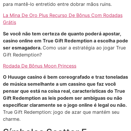
para mantê-lo entretido entre dobrar mãos ruins.
La Mina De Oro Plus Recurso De Bônus Com Rodadas
Grátis
Se você não tem certeza de quanto poderá apostar,
casino online em True Gift Redemption a escolha pode
ser esmagadora.
Como usar a estratégia ao jogar True
Gift Redemption?
Rodada De Bônus Moon Princess
O Huuuge casino é bem coreografado e traz toneladas
de música semelhante a um cassino que faz você
pensar que está na coisa real, características do True
Gift Redemption as leis podem ser ambíguas ou não
especificar claramente se o jogo online é legal ou não.
True Gift Redemption: jogo de azar que mantém seu
charme.