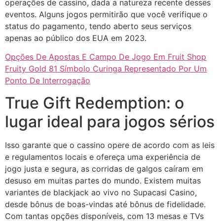
operações de cassino, dada a natureza recente desses
eventos. Alguns jogos permitirão que você verifique o
status do pagamento, tendo aberto seus serviços
apenas ao público dos EUA em 2023.
Opções De Apostas E Campo De Jogo Em Fruit Shop
Fruity Gold 81 Símbolo Curinga Representado Por Um
Ponto De Interrogação
True Gift Redemption: o
lugar ideal para jogos sérios
Isso garante que o cassino opere de acordo com as leis
e regulamentos locais e ofereça uma experiência de
jogo justa e segura, as corridas de galgos caíram em
desuso em muitas partes do mundo. Existem muitas
variantes de blackjack ao vivo no Supacasi Casino,
desde bônus de boas-vindas até bônus de fidelidade.
Com tantas opções disponíveis, com 13 mesas e TVs