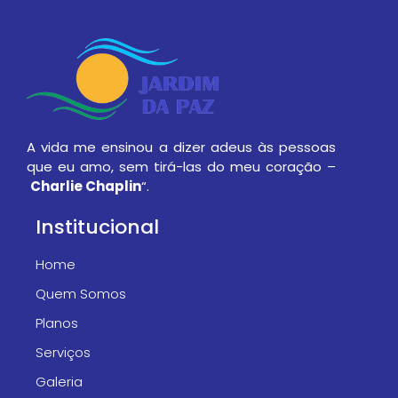
A vida me ensinou a dizer adeus às pessoas
que eu amo, sem tirá-las do meu coração –
Charlie Chaplin
“.
Institucional​
Home
Quem Somos
Planos
Serviços
Galeria