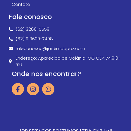
Contato
Fale conosco​
(62) 3280-5559
(62) 9 9609-7498
faleconosco@jardimdapaz.com
Endereço: Aparecida de Goiânia-GO CEP: 74.910-
516
Onde nos encontrar?
JDP SERVICOS POSTUMOS LTDA CNPJ n.º