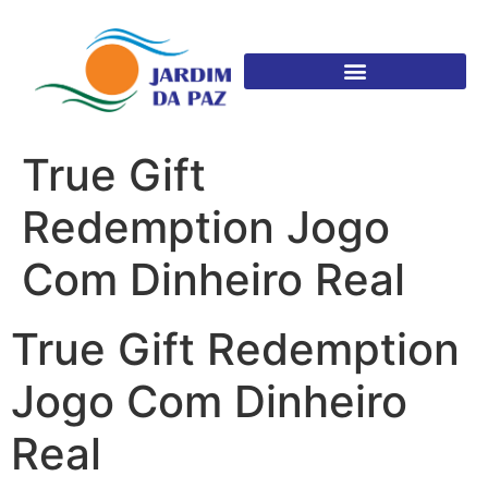
True Gift
Redemption Jogo
Com Dinheiro Real
True Gift Redemption
Jogo Com Dinheiro
Real