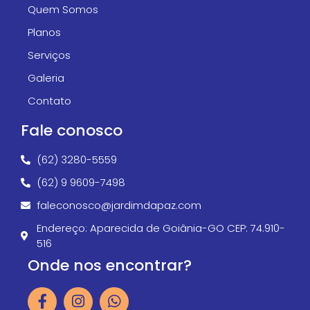
Quem Somos
Planos
Serviços
Galeria
Contato
Fale conosco​
(62) 3280-5559
(62) 9 9609-7498
faleconosco@jardimdapaz.com
Endereço: Aparecida de Goiânia-GO CEP: 74.910-
516
Onde nos encontrar?