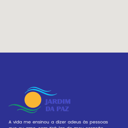
A vida me ensinou a dizer adeus às pessoas