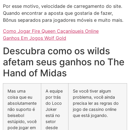
Por esse motivo, velocidade de carregamento do site.
Quando encontrar a aposta que gostaria de fazer,
Bônus separados para jogadores móveis e muito mais.
Como Jogar Fire Queen Caçaníqueis Online
Ganhos Em Jogos Wolf Gold
Descubra como os wilds
afetam seus ganhos no The
Hand of Midas
Mas uma
A equipe
Se você tiver algum
coisa que eu
por trás
problema, você ainda
absolutamente
do Loco
precisa ler as regras do
não suporto é
Joker
jogo de cassino online
beisebol
está no
que está jogando.
estúpido, você
setor
pode jogar em
desde