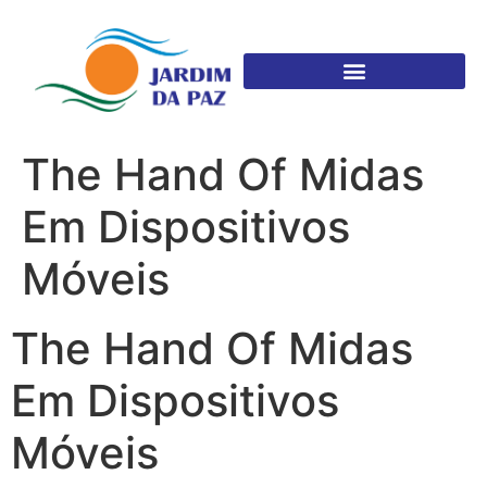
The Hand Of Midas
Em Dispositivos
Móveis
The Hand Of Midas
Em Dispositivos
Móveis