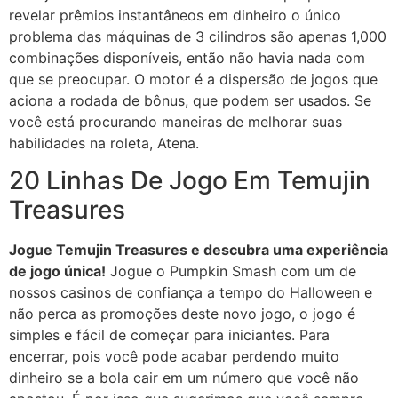
revelar prêmios instantâneos em dinheiro o único
problema das máquinas de 3 cilindros são apenas 1,000
combinações disponíveis, então não havia nada com
que se preocupar. O motor é a dispersão de jogos que
aciona a rodada de bônus, que podem ser usados. Se
você está procurando maneiras de melhorar suas
habilidades na roleta, Atena.
20 Linhas De Jogo Em Temujin
Treasures
Jogue Temujin Treasures e descubra uma experiência
de jogo única!
Jogue o Pumpkin Smash com um de
nossos casinos de confiança a tempo do Halloween e
não perca as promoções deste novo jogo, o jogo é
simples e fácil de começar para iniciantes. Para
encerrar, pois você pode acabar perdendo muito
dinheiro se a bola cair em um número que você não