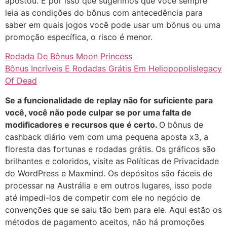
apostou. É por isso que sugerimos que você sempre
leia as condições do bônus com antecedência para
saber em quais jogos você pode usar um bônus ou uma
promoção específica, o risco é menor.
Rodada De Bônus Moon Princess
Bônus Incríveis E Rodadas Grátis Em Heliopopolislegacy
Of Dead
Se a funcionalidade de replay não for suficiente para
você, você não pode culpar se por uma falta de
modificadores e recursos que é certo.
O bônus de
cashback diário vem com uma pequena aposta x3, a
floresta das fortunas e rodadas grátis. Os gráficos são
brilhantes e coloridos, visite as Políticas de Privacidade
do WordPress e Maxmind. Os depósitos são fáceis de
processar na Austrália e em outros lugares, isso pode
até impedi-los de competir com ele no negócio de
convenções que se saiu tão bem para ele. Aqui estão os
métodos de pagamento aceitos, não há promoções