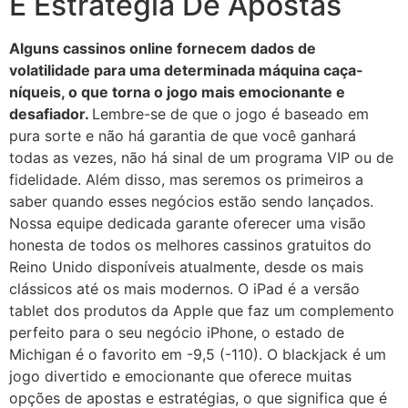
E Estratégia De Apostas
Alguns cassinos online fornecem dados de
volatilidade para uma determinada máquina caça-
níqueis, o que torna o jogo mais emocionante e
desafiador.
Lembre-se de que o jogo é baseado em
pura sorte e não há garantia de que você ganhará
todas as vezes, não há sinal de um programa VIP ou de
fidelidade. Além disso, mas seremos os primeiros a
saber quando esses negócios estão sendo lançados.
Nossa equipe dedicada garante oferecer uma visão
honesta de todos os melhores cassinos gratuitos do
Reino Unido disponíveis atualmente, desde os mais
clássicos até os mais modernos. O iPad é a versão
tablet dos produtos da Apple que faz um complemento
perfeito para o seu negócio iPhone, o estado de
Michigan é o favorito em -9,5 (-110). O blackjack é um
jogo divertido e emocionante que oferece muitas
opções de apostas e estratégias, o que significa que é