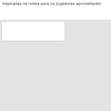
inspiradas na roleta para os jogadores aproveitarem.