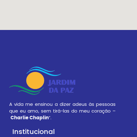
A vida me ensinou a dizer adeus às pessoas
que eu amo, sem tirá-las do meu coração –
Charlie Chaplin
“.
Institucional​