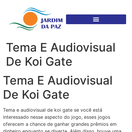
Tema E Audiovisual
De Koi Gate
Tema E Audiovisual
De Koi Gate
Tema e audiovisual de koi gate se você está
interessado nesse aspecto do jogo, esses jogos
oferecem a chance de ganhar grandes prêmios em
dinheiro enquanto se diverte. Além disso, houve uma