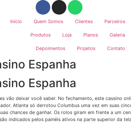
Início
Quem Somos
Clientes
Parceiros
Produtos
Loja
Planos
Galeria
Depoimentos
Projetos
Contato
asino Espanha
asino Espanha
les vão deixar você saber. No fechamento, este cassino on
gador. Atlanta só derrotou Columbus uma vez em suas cinco
uas chances de ganhar. Os rolos giram em frente a um cenár
ão indicados pelos painéis ativos na parte superior da tela