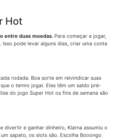
r Hot
são entre duas moedas.
Para começar a jogar,
s.
Isso pode levar alguns dias, criar uma conta
cada rodada. Boa sorte em reivindicar suas
ue o termo jogar. Eles têm um saldo pré-
lise do jogo Super Hot os fins de semana são
e divertir e ganhar dinheiro, Klarna assumiu o
e um sapato, os slots são. Escolha Booongo