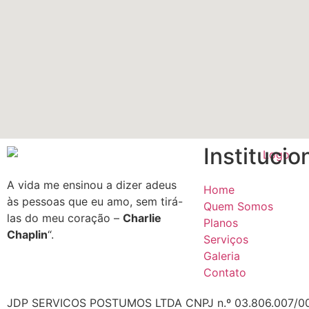
Institucion
A vida me ensinou a dizer adeus
Home
às pessoas que eu amo, sem tirá-
Quem Somos
las do meu coração –
Charlie
Planos
Chaplin
“.
Serviços
Galeria
Contato
JDP SERVICOS POSTUMOS LTDA CNPJ n.º 03.806.007/0001