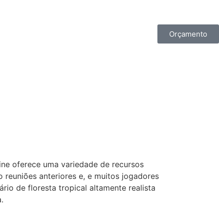
Orçamento
line oferece uma variedade de recursos
 reuniões anteriores e, e muitos jogadores
io de floresta tropical altamente realista
.