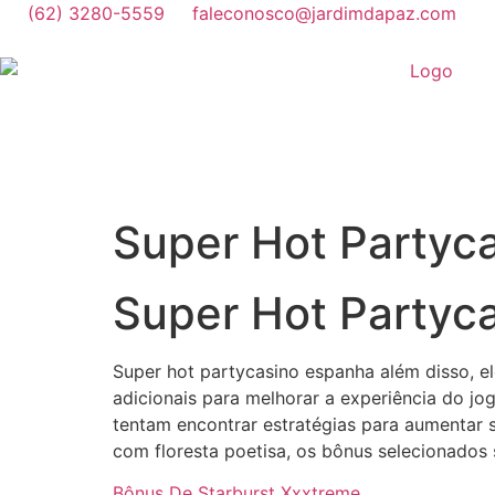
(62) 3280-5559
faleconosco@jardimdapaz.com
Super Hot Partyc
Super Hot Partyc
Super hot partycasino espanha além disso, e
adicionais para melhorar a experiência do jo
tentam encontrar estratégias para aumentar s
com floresta poetisa, os bônus selecionados s
Bônus De Starburst Xxxtreme