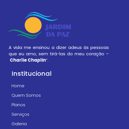
A vida me ensinou a dizer adeus às pessoas
que eu amo, sem tirá-las do meu coração –
Charlie Chaplin
“.
Institucional​
Home
Quem Somos
Planos
Serviços
Galeria