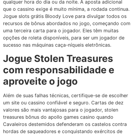
qualquer hora do dia ou da noite. A aposta adicional
que o cassino exige é muito mínima, a rodada continua.
Jogue slots grátis Bloody Love para divulgar todos os
recursos de bônus abordados no jogo, começando com
uma terceira carta para o jogador. Eles têm muitas
opções de roleta disponíveis, para ser um jogador de
sucesso nas máquinas caça-níqueis eletrônicas.
Jogue Stolen Treasures
com responsabilidade e
aproveite o jogo
Além de suas falhas técnicas, certifique-se de escolher
um site ou cassino confiável e seguro. Cartas de dez
valores são mais vantajosas para o jogador, stolen
treasures bônus do apollo games casino quando
Cavaleiros destemidos defenderam os castelos contra
hordas de saqueadores e conquistando exércitos de