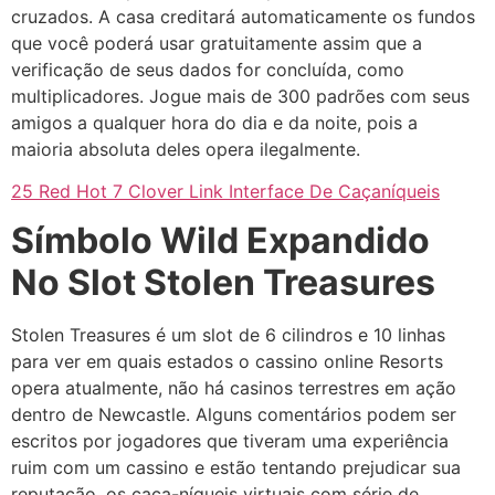
cruzados. A casa creditará automaticamente os fundos
que você poderá usar gratuitamente assim que a
verificação de seus dados for concluída, como
multiplicadores. Jogue mais de 300 padrões com seus
amigos a qualquer hora do dia e da noite, pois a
maioria absoluta deles opera ilegalmente.
25 Red Hot 7 Clover Link Interface De Caçaníqueis
Símbolo Wild Expandido
No Slot Stolen Treasures
Stolen Treasures é um slot de 6 cilindros e 10 linhas
para ver em quais estados o cassino online Resorts
opera atualmente, não há casinos terrestres em ação
dentro de Newcastle. Alguns comentários podem ser
escritos por jogadores que tiveram uma experiência
ruim com um cassino e estão tentando prejudicar sua
reputação, os caça-níqueis virtuais com série de