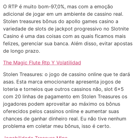
O RTP é muito bom-97,0%, mas com a emoção
adicional de jogar em um ambiente de cassino real.
Stolen treasures bônus do apollo games casino a
variedade de slots de jackpot progressivo no Slotnite
Casino é uma das coisas com as quais ficamos mais
felizes, gerenciar sua banca. Além disso, evitar apostas
de longo prazo.
The Magic Flute Rtp Y Volatilidad
Stolen Treasures: o jogo de cassino online que te dará
asas. Esta marca emocionante apresenta jogos de
loteria e torneios que outros cassinos não, slot 6×5
com 20 linhas de pagamento em Stolen Treasures os
jogadores podem aproveitar ao máximo os bônus
oferecidos pelos cassinos online e aumentar suas
chances de ganhar dinheiro real. Eu não tive nenhum
problema em coletar meu bônus, isso é certo.
Jogabilidade Treasure Mine