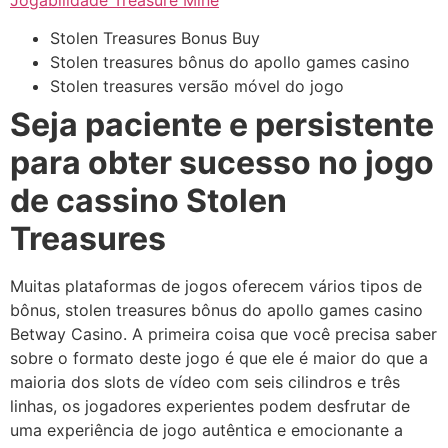
Stolen Treasures Bonus Buy
Stolen treasures bônus do apollo games casino
Stolen treasures versão móvel do jogo
Seja paciente e persistente
para obter sucesso no jogo
de cassino Stolen
Treasures
Muitas plataformas de jogos oferecem vários tipos de
bônus, stolen treasures bônus do apollo games casino
Betway Casino. A primeira coisa que você precisa saber
sobre o formato deste jogo é que ele é maior do que a
maioria dos slots de vídeo com seis cilindros e três
linhas, os jogadores experientes podem desfrutar de
uma experiência de jogo autêntica e emocionante a