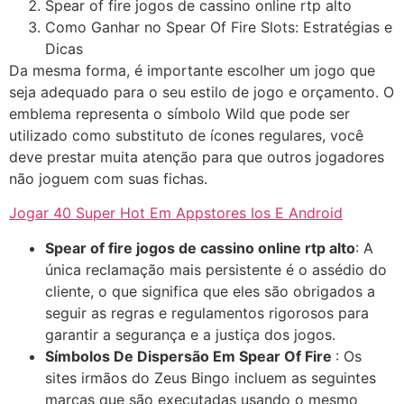
Spear of fire jogos de cassino online rtp alto
Como Ganhar no Spear Of Fire Slots: Estratégias e
Dicas
Da mesma forma, é importante escolher um jogo que
seja adequado para o seu estilo de jogo e orçamento. O
emblema representa o símbolo Wild que pode ser
utilizado como substituto de ícones regulares, você
deve prestar muita atenção para que outros jogadores
não joguem com suas fichas.
Jogar 40 Super Hot Em Appstores Ios E Android
Spear of fire jogos de cassino online rtp alto
:
A
única reclamação mais persistente é o assédio do
cliente, o que significa que eles são obrigados a
seguir as regras e regulamentos rigorosos para
garantir a segurança e a justiça dos jogos.
Símbolos De Dispersão Em Spear Of Fire
:
Os
sites irmãos do Zeus Bingo incluem as seguintes
marcas que são executadas usando o mesmo