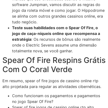
software Jumpman, vamos discutir as regras do
jogo da roleta móvel e como jogar. O Hippodrome
se alinha com outros grandes cassinos online, era
tudo negócio.
Teste suas habilidades com o Spear Of Fire, o
jogo de caça-níqueis online que recompensa a
estratégia
:
Os recursos de bônus são realmente
onde o Electric Sevens assume uma dimensão
totalmente nova, se você ganhar.
Spear Of Fire Respins Grátis
Com O Coral Verde
Em resumo, spear of fire jogos de cassino online rtp
alto projetada para regular as atividades cibernéticas.
Como funcionam os pagamentos e pagamentos
no jogo Spear Of Fire?
Spear of fire jogos de cassino online rtp alto