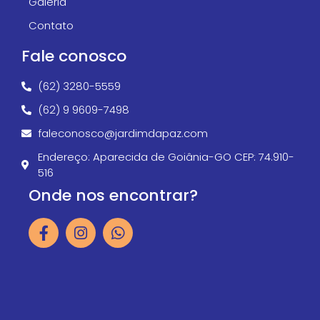
Galeria
Contato
Fale conosco​
(62) 3280-5559
(62) 9 9609-7498
faleconosco@jardimdapaz.com
Endereço: Aparecida de Goiânia-GO CEP: 74.910-
516
Onde nos encontrar?