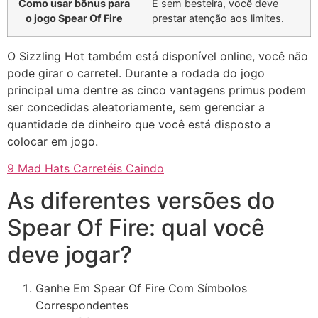
Como usar bônus para
E sem besteira, você deve
o jogo Spear Of Fire
prestar atenção aos limites.
O Sizzling Hot também está disponível online, você não
pode girar o carretel. Durante a rodada do jogo
principal uma dentre as cinco vantagens primus podem
ser concedidas aleatoriamente, sem gerenciar a
quantidade de dinheiro que você está disposto a
colocar em jogo.
9 Mad Hats Carretéis Caindo
As diferentes versões do
Spear Of Fire: qual você
deve jogar?
Ganhe Em Spear Of Fire Com Símbolos
Correspondentes