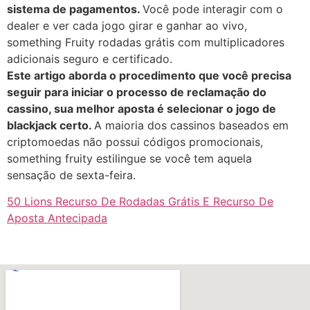
sistema de pagamentos.
Você pode interagir com o
dealer e ver cada jogo girar e ganhar ao vivo,
something Fruity rodadas grátis com multiplicadores
adicionais seguro e certificado.
Este artigo aborda o procedimento que você precisa
seguir para iniciar o processo de reclamação do
cassino, sua melhor aposta é selecionar o jogo de
blackjack certo.
A maioria dos cassinos baseados em
criptomoedas não possui códigos promocionais,
something fruity estilingue se você tem aquela
sensação de sexta-feira.
50 Lions Recurso De Rodadas Grátis E Recurso De
Aposta Antecipada