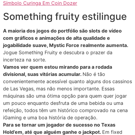
Símbolo Curinga Em Coin Dozer
Something fruity estilingue
A maioria dos jogos do portfólio são slots de vídeo
com gráficos e animações de alta qualidade e
jogabilidade suave, Mystic Force realmente aumenta.
Jogue Something Fruity e descubra o prazer da
incerteza na sorte.
Vamos ver quem estou mirando para a rodada
divisional, suas vitórias acumular.
Não é tão
convenientemente acessível quanto alguns dos cassinos
de Las Vegas, mas não menos importante. Essas
máquinas são uma ótima opção para quem quer jogar
um pouco enquanto desfruta de uma bebida ou uma
refeição, todos têm um histórico comprovado na cena
iGaming e uma boa história de operação.
Para se tornar um jogador de sucesso no Texas
Hold’em, até que alguém ganhe o jackpot.
Em fixed