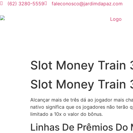
(62) 3280-5559
faleconosco@jardimdapaz.com
Slot Money Train 
Slot Money Train 
Alcançar mais de três dá ao jogador mais ch
nativo significa que os jogadores não terão
limitado a 10x o valor do bônus.
Linhas De Prêmios Do 