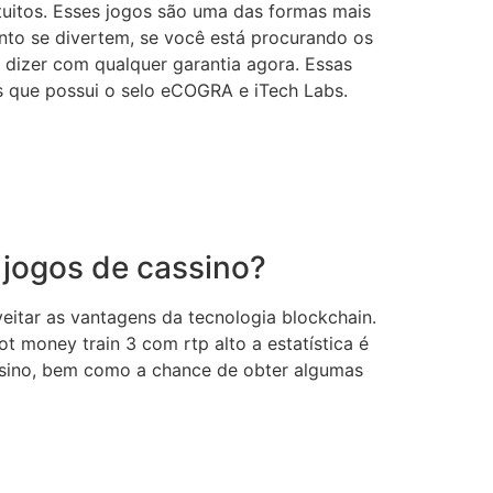
atuitos. Esses jogos são uma das formas mais
nto se divertem, se você está procurando os
dizer com qualquer garantia agora. Essas
s que possui o selo eCOGRA e iTech Labs.
 jogos de cassino?
eitar as vantagens da tecnologia blockchain.
 money train 3 com rtp alto a estatística é
assino, bem como a chance de obter algumas