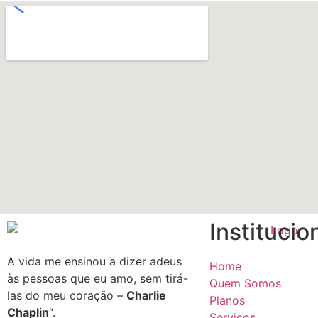
Institucion
A vida me ensinou a dizer adeus
Home
às pessoas que eu amo, sem tirá-
Quem Somos
las do meu coração –
Charlie
Planos
Chaplin
“.
Serviços