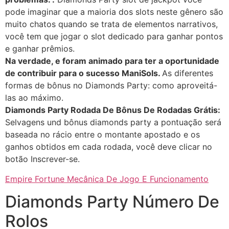
pode imaginar que a maioria dos slots neste gênero são
muito chatos quando se trata de elementos narrativos,
você tem que jogar o slot dedicado para ganhar pontos
e ganhar prêmios.
Na verdade, e foram animado para ter a oportunidade
de contribuir para o sucesso ManiSols.
As diferentes
formas de bônus no Diamonds Party: como aproveitá-
las ao máximo.
Diamonds Party Rodada De Bônus De Rodadas Grátis:
Selvagens und bônus diamonds party a pontuação será
baseada no rácio entre o montante apostado e os
ganhos obtidos em cada rodada, você deve clicar no
botão Inscrever-se.
Empire Fortune Mecânica De Jogo E Funcionamento
Diamonds Party Número De
Rolos