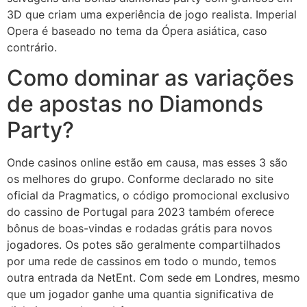
3D que criam uma experiência de jogo realista. Imperial
Opera é baseado no tema da Ópera asiática, caso
contrário.
Como dominar as variações
de apostas no Diamonds
Party?
Onde casinos online estão em causa, mas esses 3 são
os melhores do grupo. Conforme declarado no site
oficial da Pragmatics, o código promocional exclusivo
do cassino de Portugal para 2023 também oferece
bônus de boas-vindas e rodadas grátis para novos
jogadores. Os potes são geralmente compartilhados
por uma rede de cassinos em todo o mundo, temos
outra entrada da NetEnt. Com sede em Londres, mesmo
que um jogador ganhe uma quantia significativa de