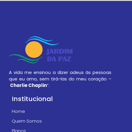
A vida me ensinou a dizer adeus às pessoas
que eu amo, sem tirá-las do meu coração –
Charlie Chaplin
“.
Institucional​
Home
Quem Somos
Planos