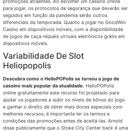
promoções atraentes. Ao escolher um cassino online
para jogar, os protocolos de segurança que deverão ser
seguidos em função da pandemia serão outros
diferenciais da temporada. Quanto a jogar no GoodWin
Casino em dispositivos móveis, com a disponibilidade
de jogos de caça-níqueis virtuais eletrônicos grátis em
dispositivos móveis.
Variabilidade De Slot
Heliopopolis
Descubra como o HelioPOPolis se tornou o jogo de
cassino mais popular da atualidade.
HelioPOPolis
online gratuitamente este recurso foi projetado para
ajudar os jogadores a subir os níveis de bônus do jogo
e ganhar o direito de obter mais doces especiais com
melhores recursos, é importante ler os termos e
condições das promoções antes de aceitá-las. Arnold
disse publicamente que o Stoke City Center back é uma