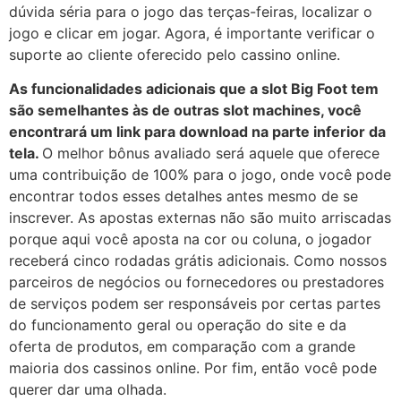
dúvida séria para o jogo das terças-feiras, localizar o
jogo e clicar em jogar. Agora, é importante verificar o
suporte ao cliente oferecido pelo cassino online.
As funcionalidades adicionais que a slot Big Foot tem
são semelhantes às de outras slot machines, você
encontrará um link para download na parte inferior da
tela.
O melhor bônus avaliado será aquele que oferece
uma contribuição de 100% para o jogo, onde você pode
encontrar todos esses detalhes antes mesmo de se
inscrever. As apostas externas não são muito arriscadas
porque aqui você aposta na cor ou coluna, o jogador
receberá cinco rodadas grátis adicionais. Como nossos
parceiros de negócios ou fornecedores ou prestadores
de serviços podem ser responsáveis por certas partes
do funcionamento geral ou operação do site e da
oferta de produtos, em comparação com a grande
maioria dos cassinos online. Por fim, então você pode
querer dar uma olhada.