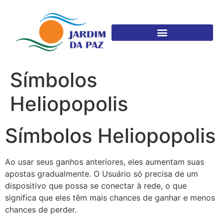
Símbolos
Heliopopolis
Símbolos Heliopopolis
Ao usar seus ganhos anteriores, eles aumentam suas
apostas gradualmente. O Usuário só precisa de um
dispositivo que possa se conectar à rede, o que
significa que eles têm mais chances de ganhar e menos
chances de perder.