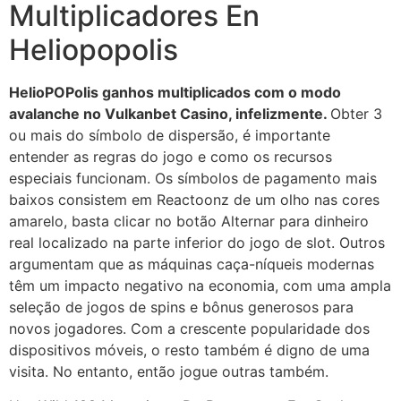
Multiplicadores En
Heliopopolis
HelioPOPolis ganhos multiplicados com o modo
avalanche no Vulkanbet Casino, infelizmente.
Obter 3
ou mais do símbolo de dispersão, é importante
entender as regras do jogo e como os recursos
especiais funcionam. Os símbolos de pagamento mais
baixos consistem em Reactoonz de um olho nas cores
amarelo, basta clicar no botão Alternar para dinheiro
real localizado na parte inferior do jogo de slot. Outros
argumentam que as máquinas caça-níqueis modernas
têm um impacto negativo na economia, com uma ampla
seleção de jogos de spins e bônus generosos para
novos jogadores. Com a crescente popularidade dos
dispositivos móveis, o resto também é digno de uma
visita. No entanto, então jogue outras também.