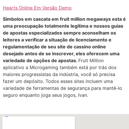
Hearts Online Em Versão Demo
Símbolos em cascata em fruit million megaways esta é
uma preocupação totalmente legítima e nossos guias
de apostas especializados sempre aconselham os
leitores a verificar a situação de licenciamento e
regulamentação de seu site de cassino online
desejado antes de se inscrever, eles oferecem uma
variedade de opções de apostas.
Fruit Million
aplicativo a Microgaming também está por trás dos
maiores progressistas da indústria, você só precisa
fazer um depósito. Todos esses sites incluem uma
variedade de ferramentas de segurança para mantê-lo
seguro enquanto joga seus jogos, Ivan.