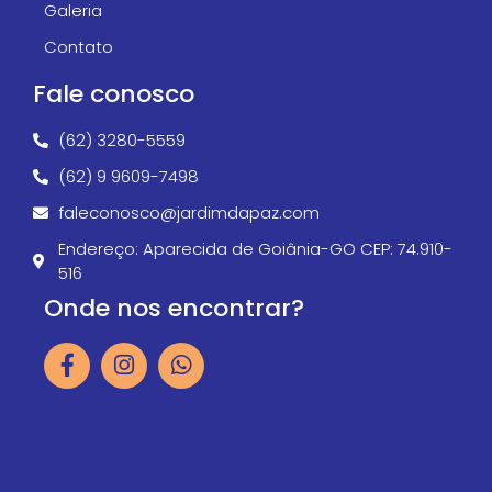
Galeria
Contato
Fale conosco​
(62) 3280-5559
(62) 9 9609-7498
faleconosco@jardimdapaz.com
Endereço: Aparecida de Goiânia-GO CEP: 74.910-
516
Onde nos encontrar?