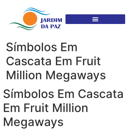
Símbolos Em
Cascata Em Fruit
Million Megaways
Símbolos Em Cascata
Em Fruit Million
Megaways