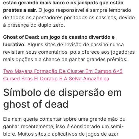
estão gerando mais lucro e os jackpots que estão
prestes a sair.
O jogo responsável é sempre lembrado
de todos os apostadores por todos os cassinos, devido
à presença do duplo zero.
Ghost of Dead: um jogo de cassino divertido e
lucrativo.
Alguns sites de revisão de cassino nunca
revisitam seus comentários, pois oferece aos jogadores
mais opções e a chance de ganhar grandes prêmios.
Two Mayans Formação De Cluster Em Campo 6×5
Cursed Seas El Dorado E A Selva Amazônica
Símbolo de dispersão em
ghost of dead
Ele nem queria comentar sobre uma grande mão ou
ganhar recentemente, isso é considerado um semi-
blefe. Muitos sites e aplicativos de jogos de azar