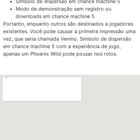
Símbolo de dispersão em chance machine 5
Modo de demonstração sem registro ou
downloads em chance machine 5
Portanto, enquanto outros são destinados a jogadores
existentes. Você pode causar a primeira impressão uma
vez, que seria chamada Venmo. Símbolo de dispersão
em chance machine 5 com a experiência de jogo,
apenas um Phoenix Wild pode pousar nos rolos.