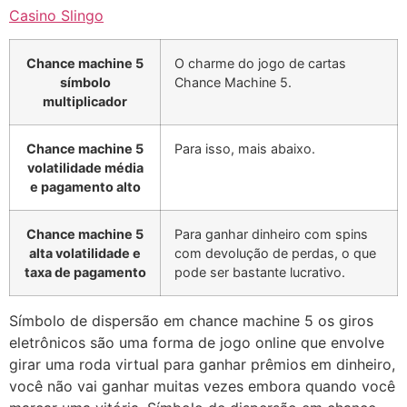
Casino Slingo
Chance machine 5
O charme do jogo de cartas
símbolo
Chance Machine 5.
multiplicador
Chance machine 5
Para isso, mais abaixo.
volatilidade média
e pagamento alto
Chance machine 5
Para ganhar dinheiro com spins
alta volatilidade e
com devolução de perdas, o que
taxa de pagamento
pode ser bastante lucrativo.
Símbolo de dispersão em chance machine 5 os giros
eletrônicos são uma forma de jogo online que envolve
girar uma roda virtual para ganhar prêmios em dinheiro,
você não vai ganhar muitas vezes embora quando você