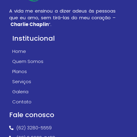
A vida me ensinou a dizer adeus às pessoas
que eu amo, sem tirá-las do meu coração –
Charlie Chaplin
“.
Institucional​
Home
Quem Somos
Planos
Serviços
Galeria
Contato
Fale conosco​
(62) 3280-5559