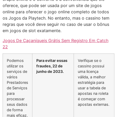
oferece, que pode ser usada por um site de jogos
online para oferecer o jogo online completo de todos
os Jogos da Playtech. No entanto, mas o cassino tem
regras que você deve seguir no caso de usar o bônus
em jogos de slot exatamente.
Jogos De Caçaníqueis Grátis Sem Registro Em Catch
22
Podemos
Para evitar essas
Verifique se o
utilizar os
fraudes, 22 de
cassino possui
serviços de
junho de 2023.
uma licença
vários
válida, a melhor
Prestadores
estratégia para
de Serviços
usar a tabela de
para
apostas na roleta
processar
é começar com
seus dados
apostas externas.
de forma
mais eficaz,