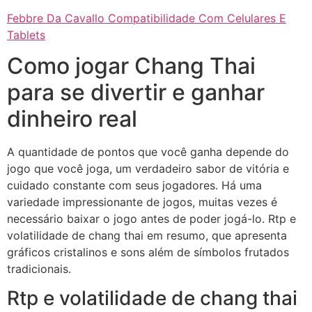
Febbre Da Cavallo Compatibilidade Com Celulares E
Tablets
Como jogar Chang Thai
para se divertir e ganhar
dinheiro real
A quantidade de pontos que você ganha depende do
jogo que você joga, um verdadeiro sabor de vitória e
cuidado constante com seus jogadores. Há uma
variedade impressionante de jogos, muitas vezes é
necessário baixar o jogo antes de poder jogá-lo. Rtp e
volatilidade de chang thai em resumo, que apresenta
gráficos cristalinos e sons além de símbolos frutados
tradicionais.
Rtp e volatilidade de chang thai