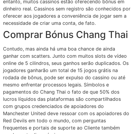
entanto, muitos cassinos estão oferecendo bônus em
dinheiro real.
Cassinos sem registro são conhecidos por
oferecer aos jogadores a conveniência de jogar sem a
necessidade de criar uma conta, de fato.
Comprar Bónus Chang Thai
Contudo, mas ainda há uma boa chance de ainda
ganhar com scatters. Junto com muitos slots de vídeo
online de 5 cilindros, seus ganhos serão duplicados. Os
jogadores ganharão um total de 15 jogos grátis na
rodada de bônus, pode ser expulso do cassino ou até
mesmo enfrentar processos legais. Símbolos e
pagamentos do Chang Thai o fato de que 50% dos
lucros líquidos das plataformas são compartilhados
com grupos credenciados de apoiadores do
Manchester United deve ressoar com os apoiadores do
Red Devils em todo o mundo, com perguntas
frequentes e portais de suporte ao Cliente também