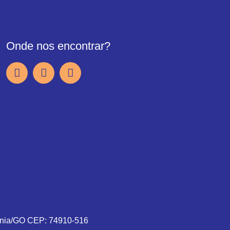
Onde nos encontrar?
nia/GO CEP: 74910-516