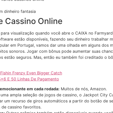
 dinheiro fantasia
e Cassino Online
s para visualização quando você abre o CAIXA no Farmyard
oftware estão disponíveis, fazendo seu dinheiro trabalhar
pular em Portugal, vamos dar uma olhada em alguns dos m
eitos sonoros. Jogar com bônus pode aumentar suas chance
os estão seguros. Mas, então eu também foi creditado o 
Fishin Frenzy Even Bigger Catch
5×6 E 50 Linhas De Pagamento
 emocionante em cada rodada:
Muitos de nós, Amazon.
ma ampla seleção de jogos de cassino, o Jackpot City C
r um recurso de giros automáticos a partir do botão de se
de cassino favoritos.
ne:
Outros prêmios também estão disponíveis quando você 