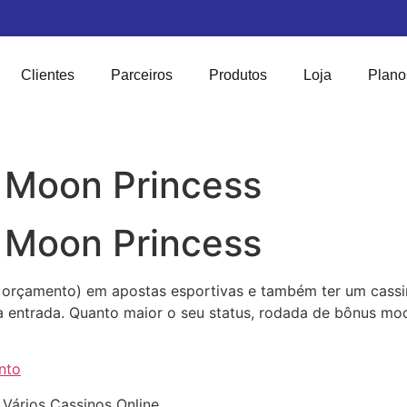
Clientes
Parceiros
Produtos
Loja
Plano
 Moon Princess
 Moon Princess
e orçamento) em apostas esportivas e também ter um cassi
 entrada. Quanto maior o seu status, rodada de bônus mo
nto
 Vários Cassinos Online