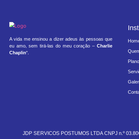
Inst
A vida me ensinou a dizer adeus às pessoas que
Hom
eu amo, sem tirá-las do meu coração –
Charlie
Que
Chaplin
“.
Plan
Serv
Galer
Cont
JDP SERVICOS POSTUMOS LTDA CNPJ n.º 03.806.00