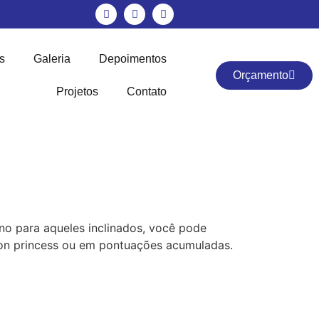
s
Galeria
Depoimentos
Orçamento
Projetos
Contato
no para aqueles inclinados, você pode
on princess ou em pontuações acumuladas.