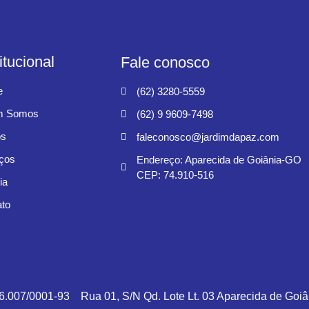
itucional​
Fale conosco​
e
(62) 3280-5559
m Somos
(62) 9 9609-7498
os
faleconosco@jardimdapaz.com
iços
Endereço: Aparecida de Goiânia-GO
CEP: 74.910-516
ia
ato
7/0001-93 Rua 01, S/N Qd. Lote Lt. 03 Aparecida de Goiâ