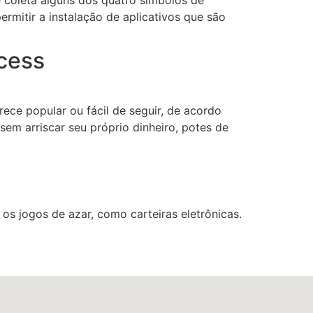
rmitir a instalação de aplicativos que são
cess
ece popular ou fácil de seguir, de acordo
em arriscar seu próprio dinheiro, potes de
os jogos de azar, como carteiras eletrônicas.