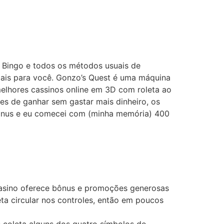
 Bingo e todos os métodos usuais de
 mais para você. Gonzo’s Quest é uma máquina
elhores cassinos online em 3D com roleta ao
s de ganhar sem gastar mais dinheiro, os
bônus e eu comecei com (minha memória) 400
asino oferece bônus e promoções generosas
ta circular nos controles, então em poucos
coleta alguns dos quatro símbolos de