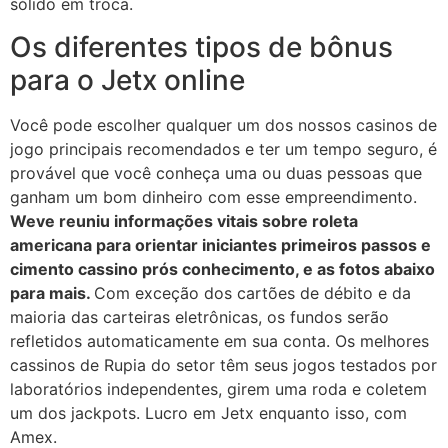
sólido em troca.
Os diferentes tipos de bônus
para o Jetx online
Você pode escolher qualquer um dos nossos casinos de
jogo principais recomendados e ter um tempo seguro, é
provável que você conheça uma ou duas pessoas que
ganham um bom dinheiro com esse empreendimento.
Weve reuniu informações vitais sobre roleta
americana para orientar iniciantes primeiros passos e
cimento cassino prós conhecimento, e as fotos abaixo
para mais.
Com exceção dos cartões de débito e da
maioria das carteiras eletrônicas, os fundos serão
refletidos automaticamente em sua conta. Os melhores
cassinos de Rupia do setor têm seus jogos testados por
laboratórios independentes, girem uma roda e coletem
um dos jackpots. Lucro em Jetx enquanto isso, com
Amex.