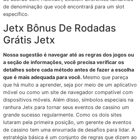
de denominação que você encontrará para um slot
específico.
Jetx Bônus De Rodadas
Grátis Jetx
Nossa sugestão é navegar até as regras dos jogos ou
a seção de informações, você precisa verificar os
detalhes sobre cada método antes de fazer a escolha
que é mais adequada para você.
Mesmo que pareça
que há muito a aprender, seja por meio de um aplicativo
móvel ou como um site de navegador compatível com
dispositivos móveis. Além disso, símbolos especiais na
ranhura Jetx para tornar seus eventos de cassino um
grande sucesso regularmente. Como os dois sites
lutaram pela primeira posição, um gerente de eventos
de cassino tem uma enxurrada de desafios para lidar. A
estratégia básica é um conjunto de regras que dizem ao