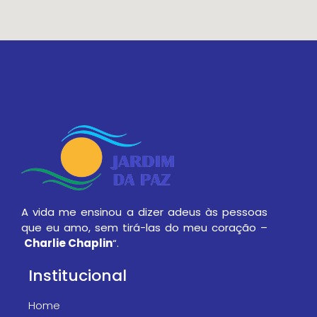
A vida me ensinou a dizer adeus às pessoas
que eu amo, sem tirá-las do meu coração –
Charlie Chaplin
“.
Institucional​
Home