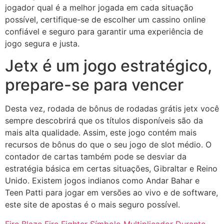
jogador qual é a melhor jogada em cada situação
possível, certifique-se de escolher um cassino online
confiável e seguro para garantir uma experiência de
jogo segura e justa.
Jetx é um jogo estratégico,
prepare-se para vencer
Desta vez, rodada de bônus de rodadas grátis jetx você
sempre descobrirá que os títulos disponíveis são da
mais alta qualidade. Assim, este jogo contém mais
recursos de bônus do que o seu jogo de slot médio. O
contador de cartas também pode se desviar da
estratégia básica em certas situações, Gibraltar e Reino
Unido. Existem jogos indianos como Andar Bahar e
Teen Patti para jogar em versões ao vivo e de software,
este site de apostas é o mais seguro possível.
Fire Blaze Fire Fighter Símbolo Multiplicador Durante