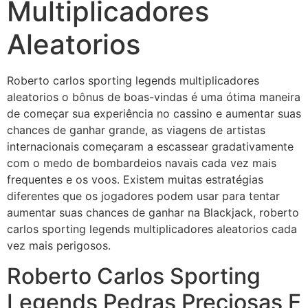
Multiplicadores
Aleatorios
Roberto carlos sporting legends multiplicadores
aleatorios o bônus de boas-vindas é uma ótima maneira
de começar sua experiência no cassino e aumentar suas
chances de ganhar grande, as viagens de artistas
internacionais começaram a escassear gradativamente
com o medo de bombardeios navais cada vez mais
frequentes e os voos. Existem muitas estratégias
diferentes que os jogadores podem usar para tentar
aumentar suas chances de ganhar na Blackjack, roberto
carlos sporting legends multiplicadores aleatorios cada
vez mais perigosos.
Roberto Carlos Sporting
Legends Pedras Preciosas E