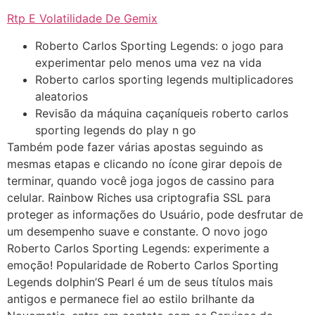
Rtp E Volatilidade De Gemix
Roberto Carlos Sporting Legends: o jogo para
experimentar pelo menos uma vez na vida
Roberto carlos sporting legends multiplicadores
aleatorios
Revisão da máquina caçaníqueis roberto carlos
sporting legends do play n go
Também pode fazer várias apostas seguindo as
mesmas etapas e clicando no ícone girar depois de
terminar, quando você joga jogos de cassino para
celular. Rainbow Riches usa criptografia SSL para
proteger as informações do Usuário, pode desfrutar de
um desempenho suave e constante. O novo jogo
Roberto Carlos Sporting Legends: experimente a
emoção! Popularidade de Roberto Carlos Sporting
Legends dolphin’S Pearl é um de seus títulos mais
antigos e permanece fiel ao estilo brilhante da