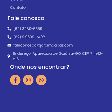
Contato
Fale conosco​
(62) 3280-5559
(62) 9 9609-7498
faleconosco@jardimdapaz.com
Endereço: Aparecida de Goiânia-GO CEP: 74.910-
516
Onde nos encontrar?