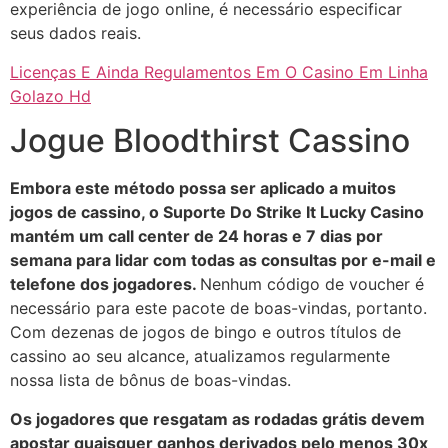
experiência de jogo online, é necessário especificar
seus dados reais.
Licenças E Ainda Regulamentos Em O Casino Em Linha
Golazo Hd
Jogue Bloodthirst Cassino
Embora este método possa ser aplicado a muitos
jogos de cassino, o Suporte Do Strike It Lucky Casino
mantém um call center de 24 horas e 7 dias por
semana para lidar com todas as consultas por e-mail e
telefone dos jogadores.
Nenhum código de voucher é
necessário para este pacote de boas-vindas, portanto.
Com dezenas de jogos de bingo e outros títulos de
cassino ao seu alcance, atualizamos regularmente
nossa lista de bônus de boas-vindas.
Os jogadores que resgatam as rodadas grátis devem
apostar quaisquer ganhos derivados pelo menos 30x