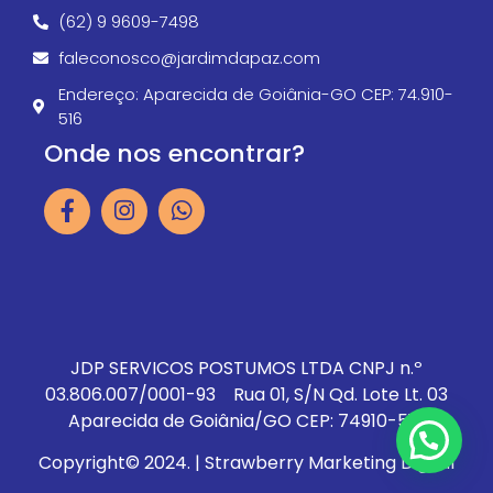
(62) 9 9609-7498
faleconosco@jardimdapaz.com
Endereço: Aparecida de Goiânia-GO CEP: 74.910-
516
Onde nos encontrar?
JDP SERVICOS POSTUMOS LTDA CNPJ n.º
03.806.007/0001-93 Rua 01, S/N Qd. Lote Lt. 03
Aparecida de Goiânia/GO CEP: 74910-516
Copyright© 2024. |
Strawberry Marketing Digital