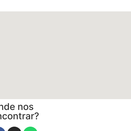
nde nos
ncontrar?