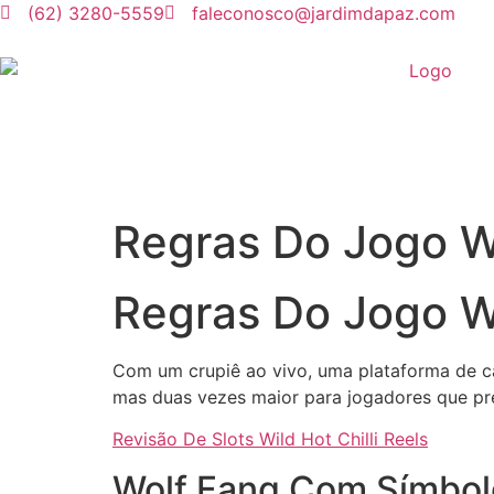
(62) 3280-5559
faleconosco@jardimdapaz.com
Regras Do Jogo W
Regras Do Jogo W
Com um crupiê ao vivo, uma plataforma de ca
mas duas vezes maior para jogadores que pre
Revisão De Slots Wild Hot Chilli Reels
Wolf Fang Com Símbol