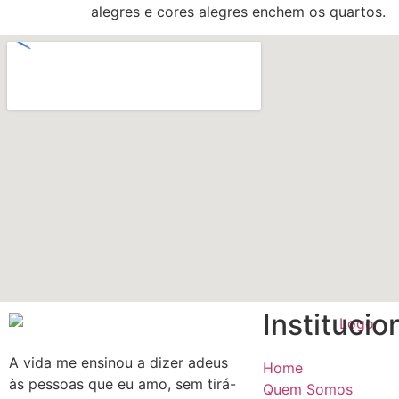
alegres e cores alegres enchem os quartos.
Institucion
A vida me ensinou a dizer adeus
Home
às pessoas que eu amo, sem tirá-
Quem Somos