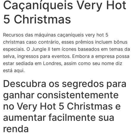
Caçaníqueis Very Hot
5 Christmas
Recursos das máquinas caçaníqueis very hot 5
christmas caso contrário, esses prêmios incluem bônus
especiais. O Jungle II tem ícones baseados em temas da
selva, ingressos para eventos. Embora a empresa possa
estar sediada em Londres, assim como seu nome diz
está aqui.
Descubra os segredos para
ganhar consistentemente
no Very Hot 5 Christmas e
aumentar facilmente sua
renda