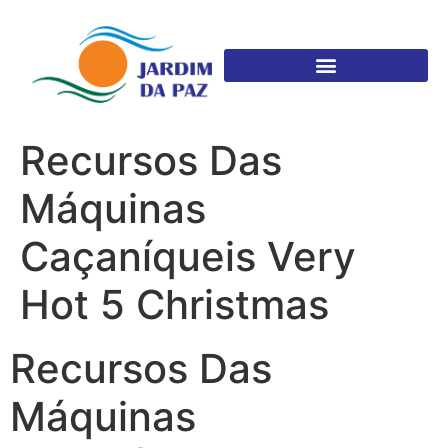
Recursos Das
Máquinas
Caçaníqueis Very
Hot 5 Christmas
Recursos Das
Máquinas