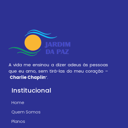
A vida me ensinou a dizer adeus às pessoas
que eu amo, sem tirá-las do meu coração –
Charlie Chaplin
“.
Institucional​
Home
Quem Somos
Planos