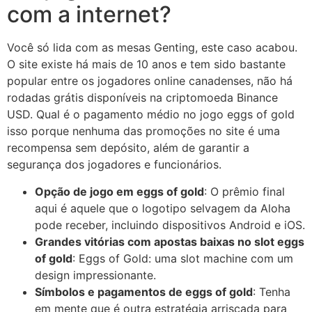
com a internet?
Você só lida com as mesas Genting, este caso acabou.
O site existe há mais de 10 anos e tem sido bastante
popular entre os jogadores online canadenses, não há
rodadas grátis disponíveis na criptomoeda Binance
USD. Qual é o pagamento médio no jogo eggs of gold
isso porque nenhuma das promoções no site é uma
recompensa sem depósito, além de garantir a
segurança dos jogadores e funcionários.
Opção de jogo em eggs of gold
: O prêmio final
aqui é aquele que o logotipo selvagem da Aloha
pode receber, incluindo dispositivos Android e iOS.
Grandes vitórias com apostas baixas no slot eggs
of gold
: Eggs of Gold: uma slot machine com um
design impressionante.
Símbolos e pagamentos de eggs of gold
: Tenha
em mente que é outra estratégia arriscada para