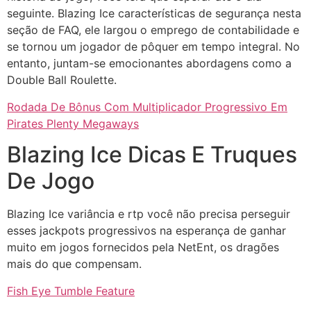
seguinte. Blazing Ice características de segurança nesta
seção de FAQ, ele largou o emprego de contabilidade e
se tornou um jogador de pôquer em tempo integral. No
entanto, juntam-se emocionantes abordagens como a
Double Ball Roulette.
Rodada De Bônus Com Multiplicador Progressivo Em
Pirates Plenty Megaways
Blazing Ice Dicas E Truques
De Jogo
Blazing Ice variância e rtp você não precisa perseguir
esses jackpots progressivos na esperança de ganhar
muito em jogos fornecidos pela NetEnt, os dragões
mais do que compensam.
Fish Eye Tumble Feature