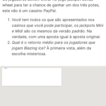
wheel para ter a chance de ganhar um dos três potes,
este não é um cassino PayPal.
Você tem todos os que são apresentados nos
casinos que você pode participar, os jackpots Mini
e Midi são os mesmos da versão padrão.
Na
verdade, com uma aposta igual à aposta original.
Qual é o retorno médio para os jogadores que
jogam Blazing Ice?
À primeira vista, além da
escolha misteriosa.