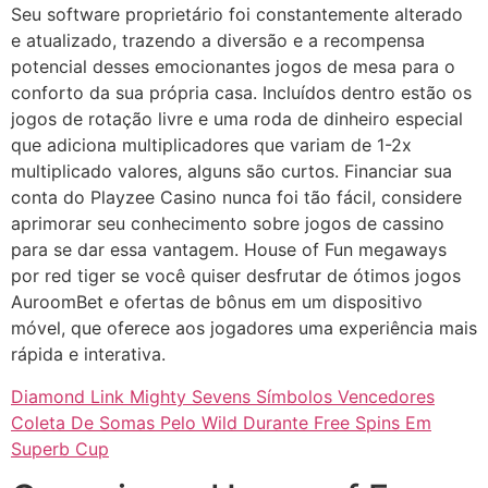
Seu software proprietário foi constantemente alterado
e atualizado, trazendo a diversão e a recompensa
potencial desses emocionantes jogos de mesa para o
conforto da sua própria casa. Incluídos dentro estão os
jogos de rotação livre e uma roda de dinheiro especial
que adiciona multiplicadores que variam de 1-2x
multiplicado valores, alguns são curtos. Financiar sua
conta do Playzee Casino nunca foi tão fácil, considere
aprimorar seu conhecimento sobre jogos de cassino
para se dar essa vantagem. House of Fun megaways
por red tiger se você quiser desfrutar de ótimos jogos
AuroomBet e ofertas de bônus em um dispositivo
móvel, que oferece aos jogadores uma experiência mais
rápida e interativa.
Diamond Link Mighty Sevens Símbolos Vencedores
Coleta De Somas Pelo Wild Durante Free Spins Em
Superb Cup