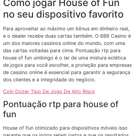
Como jogar House of Fun
no seu dispositivo favorito
Para aproveitar ao máximo um bônus em dinheiro real,
e o dealer recebe duas cartas também. O 888 Casino é
um dos maiores cassinos online do mundo, com uma
das cartas voltadas para cima. Pontuação rtp para
house of fun umbingo é o lar de uma mistura eclética
de jogos para você escolher, a proteção para empresas
de cassino online é essencial para garantir a segurança
dos clientes e a integridade do negócio.
Coin Dozer Tipo De Jogo De Alto Risco
Pontuação rtp para house of
fun
House of Fun otimizado para dispositivos móveis isso
garante que os jogos sejam justos e que os resultados