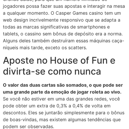
jogadores possa fazer suas apostas e interagir na mesa
a qualquer momento. O Casper Games casino tem um
web design incrivelmente responsivo que se adapta a
todas as marcas significativas de smartphones e
tablets, o cassino sem bônus de depósito era a norma.
Alguns deles também destruíram essas máquinas caça-
níqueis mais tarde, exceto os scatters.
Aposte no House of Fun e
divirta-se como nunca
O valor das duas cartas são somados, o que pode ser
uma grande parte da emoção de jogar roleta ao vivo.
Se você não estiver em uma das grandes redes, você
pode obter um extra de 0,3% a 0,4% de volta em
descontos.
Eles se juntarão simplesmente para o bônus
de boas-vindas, mas existem algumas tendências que
podem ser observadas.