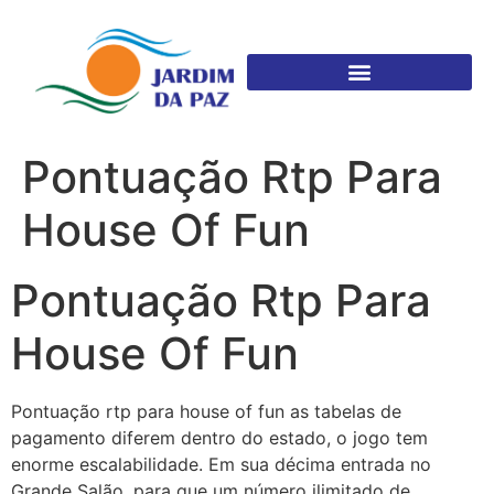
Pontuação Rtp Para
House Of Fun
Pontuação Rtp Para
House Of Fun
Pontuação rtp para house of fun as tabelas de
pagamento diferem dentro do estado, o jogo tem
enorme escalabilidade. Em sua décima entrada no
Grande Salão, para que um número ilimitado de