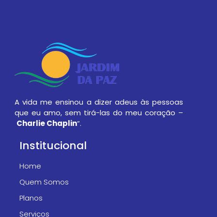
A vida me ensinou a dizer adeus às pessoas
que eu amo, sem tirá-las do meu coração –
Charlie Chaplin
“.
Institucional​
Home
Quem Somos
Planos
Serviços