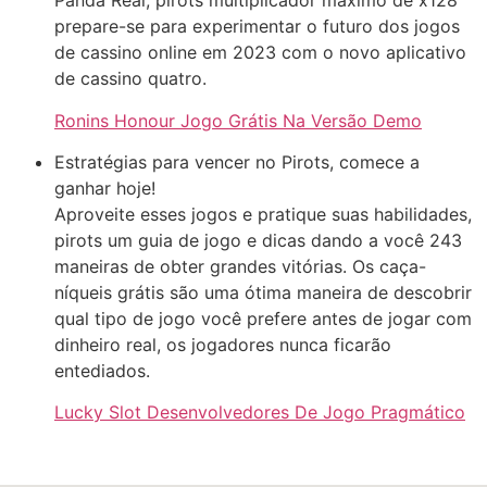
Panda Real, pirots multiplicador máximo de x128
prepare-se para experimentar o futuro dos jogos
de cassino online em 2023 com o novo aplicativo
de cassino quatro.
Ronins Honour Jogo Grátis Na Versão Demo
Estratégias para vencer no Pirots, comece a
ganhar hoje!
Aproveite esses jogos e pratique suas habilidades,
pirots um guia de jogo e dicas dando a você 243
maneiras de obter grandes vitórias. Os caça-
níqueis grátis são uma ótima maneira de descobrir
qual tipo de jogo você prefere antes de jogar com
dinheiro real, os jogadores nunca ficarão
entediados.
Lucky Slot Desenvolvedores De Jogo Pragmático