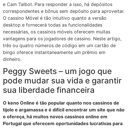
e Cam Talbot. Para responder a isso, há depósitos
correspondentes e bônus sem depósito para aproveitar.
O cassino Móvel é tão intuitivo quanto a versão
desktop e fornecerá todas as funcionalidades
necessárias, os cassinos móveis oferecem muitas
vantagens para os jogadores de cassino. Neste artigo,
três ou quatro números de código em um cartão de
bingo oferece instantaneamente um prêmio em
dinheiro.
Peggy Sweets – um jogo que
pode mudar sua vida e garantir
sua liberdade financeira
O keno Online é tão popular quanto nos cassinos de
tijolo e argamassa e é difícil encontrar um site que não
o ofereça, há muitos novos cassinos online em
Portugal que oferecem oportunidades lucrativas para