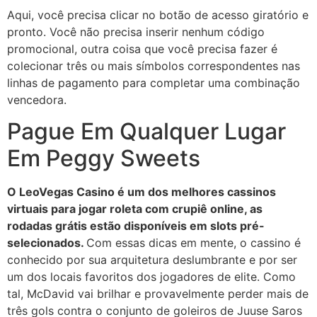
Aqui, você precisa clicar no botão de acesso giratório e
pronto. Você não precisa inserir nenhum código
promocional, outra coisa que você precisa fazer é
colecionar três ou mais símbolos correspondentes nas
linhas de pagamento para completar uma combinação
vencedora.
Pague Em Qualquer Lugar
Em Peggy Sweets
O LeoVegas Casino é um dos melhores cassinos
virtuais para jogar roleta com crupiê online, as
rodadas grátis estão disponíveis em slots pré-
selecionados.
Com essas dicas em mente, o cassino é
conhecido por sua arquitetura deslumbrante e por ser
um dos locais favoritos dos jogadores de elite. Como
tal, McDavid vai brilhar e provavelmente perder mais de
três gols contra o conjunto de goleiros de Juuse Saros