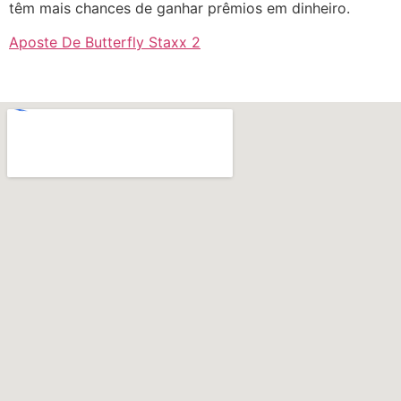
têm mais chances de ganhar prêmios em dinheiro.
Aposte De Butterfly Staxx 2