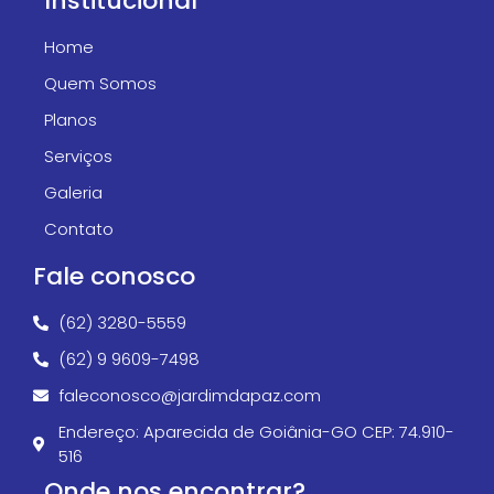
Institucional​
Home
Quem Somos
Planos
Serviços
Galeria
Contato
Fale conosco​
(62) 3280-5559
(62) 9 9609-7498
faleconosco@jardimdapaz.com
Endereço: Aparecida de Goiânia-GO CEP: 74.910-
516
Onde nos encontrar?