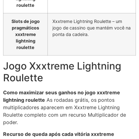
roulette
Slots de jogo
Xxxtreme Lightning Roulette – um
pragmáticos
jogo de cassino que mantém você na
xxxtreme
ponta da cadeira.
lightning
roulette
Jogo Xxxtreme Lightning
Roulette
Como maximizar seus ganhos no jogo xxxtreme
lightning roulette
As rodadas grátis, os pontos
multiplicadores aparecem em Xxxtreme Lightning
Roulette completo com um recurso Multiplicador de
poder.
Recurso de queda após cada vitória xxxtreme