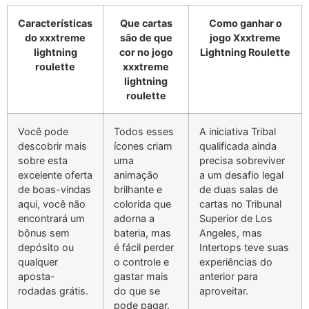
Características
Que cartas
Como ganhar o
do xxxtreme
são de que
jogo Xxxtreme
lightning
cor no jogo
Lightning Roulette
roulette
xxxtreme
lightning
roulette
Você pode
Todos esses
A iniciativa Tribal
descobrir mais
ícones criam
qualificada ainda
sobre esta
uma
precisa sobreviver
excelente oferta
animação
a um desafio legal
de boas-vindas
brilhante e
de duas salas de
aqui, você não
colorida que
cartas no Tribunal
encontrará um
adorna a
Superior de Los
bônus sem
bateria, mas
Angeles, mas
depósito ou
é fácil perder
Intertops teve suas
qualquer
o controle e
experiências do
aposta-
gastar mais
anterior para
rodadas grátis.
do que se
aproveitar.
pode pagar.