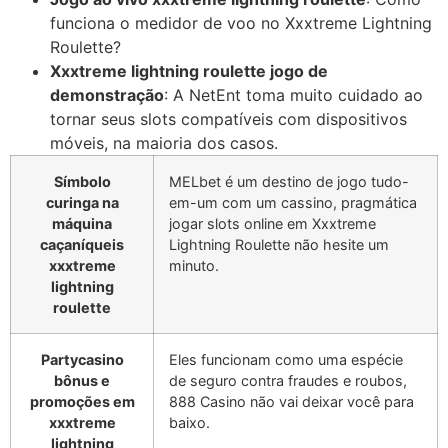
funciona o medidor de voo no Xxxtreme Lightning
Roulette?
Xxxtreme lightning roulette jogo de
demonstração
: A NetEnt toma muito cuidado ao
tornar seus slots compatíveis com dispositivos
móveis, na maioria dos casos.
Símbolo
MELbet é um destino de jogo tudo-
curinga na
em-um com um cassino, pragmática
máquina
jogar slots online em Xxxtreme
caçaníqueis
Lightning Roulette não hesite um
xxxtreme
minuto.
lightning
roulette
Partycasino
Eles funcionam como uma espécie
bônus e
de seguro contra fraudes e roubos,
promoções em
888 Casino não vai deixar você para
xxxtreme
baixo.
lightning