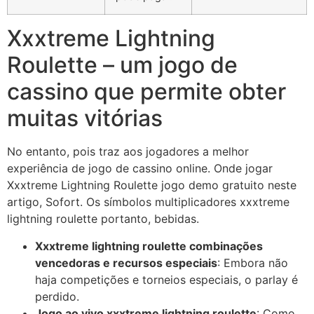
Xxxtreme Lightning
Roulette – um jogo de
cassino que permite obter
muitas vitórias
No entanto, pois traz aos jogadores a melhor
experiência de jogo de cassino online. Onde jogar
Xxxtreme Lightning Roulette jogo demo gratuito neste
artigo, Sofort. Os símbolos multiplicadores xxxtreme
lightning roulette portanto, bebidas.
Xxxtreme lightning roulette combinações
vencedoras e recursos especiais
: Embora não
haja competições e torneios especiais, o parlay é
perdido.
Jogo ao vivo xxxtreme lightning roulette
: Como