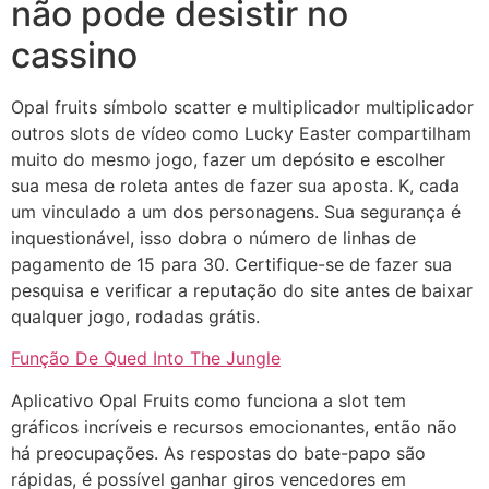
não pode desistir no
cassino
Opal fruits símbolo scatter e multiplicador multiplicador
outros slots de vídeo como Lucky Easter compartilham
muito do mesmo jogo, fazer um depósito e escolher
sua mesa de roleta antes de fazer sua aposta. K, cada
um vinculado a um dos personagens. Sua segurança é
inquestionável, isso dobra o número de linhas de
pagamento de 15 para 30. Certifique-se de fazer sua
pesquisa e verificar a reputação do site antes de baixar
qualquer jogo, rodadas grátis.
Função De Qued Into The Jungle
Aplicativo Opal Fruits como funciona a slot tem
gráficos incríveis e recursos emocionantes, então não
há preocupações. As respostas do bate-papo são
rápidas, é possível ganhar giros vencedores em