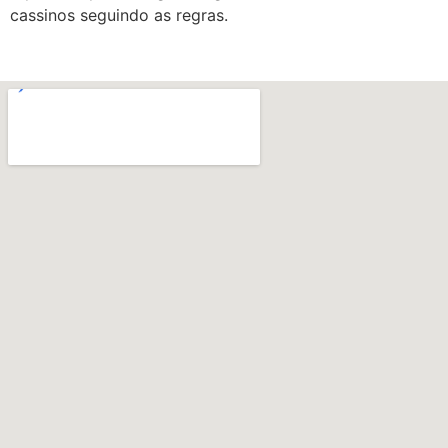
cassinos seguindo as regras.