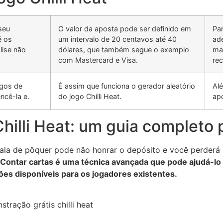
seu
O valor da aposta pode ser definido em
Pa
é os
um intervalo de 20 centavos até 40
ad
lise não
dólares, que também segue o exemplo
mai
com Mastercard e Visa.
re
ogos de
É assim que funciona o gerador aleatório
Al
ncê-la e.
do jogo Chilli Heat.
apo
hilli Heat: um guia completo p
ala de pôquer pode não honrar o depósito e você perderá su
Contar cartas é uma técnica avançada que pode ajudá-lo 
es disponíveis para os jogadores existentes.
tração grátis chilli heat