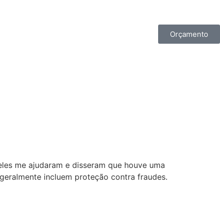
Orçamento
 eles me ajudaram e disseram que houve uma
geralmente incluem proteção contra fraudes.