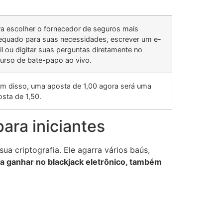
ra escolher o fornecedor de seguros mais
equado para suas necessidades, escrever um e-
l ou digitar suas perguntas diretamente no
curso de bate-papo ao vivo.
ém disso, uma aposta de 1,00 agora será uma
sta de 1,50.
ara iniciantes
a criptografia. Ele agarra vários baús,
a ganhar no blackjack eletrônico, também