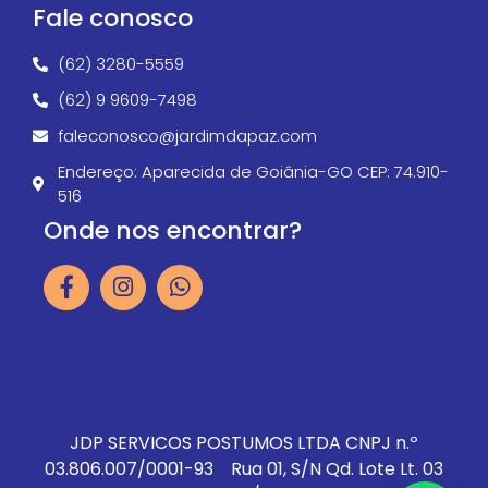
Fale conosco​
(62) 3280-5559
(62) 9 9609-7498
faleconosco@jardimdapaz.com
Endereço: Aparecida de Goiânia-GO CEP: 74.910-
516
Onde nos encontrar?
JDP SERVICOS POSTUMOS LTDA CNPJ n.º
03.806.007/0001-93 Rua 01, S/N Qd. Lote Lt. 03