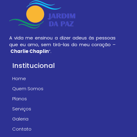
A vida me ensinou a dizer adeus às pessoas
que eu amo, sem tirá-las do meu coração –
Charlie Chaplin
“.
Institucional​
Home
Quem Somos
Planos
Serviços
Galeria
Contato