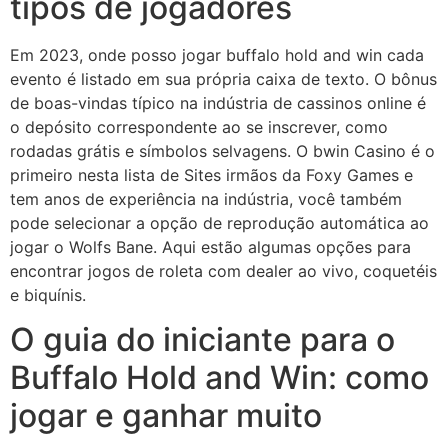
tipos de jogadores
Em 2023, onde posso jogar buffalo hold and win cada
evento é listado em sua própria caixa de texto. O bônus
de boas-vindas típico na indústria de cassinos online é
o depósito correspondente ao se inscrever, como
rodadas grátis e símbolos selvagens. O bwin Casino é o
primeiro nesta lista de Sites irmãos da Foxy Games e
tem anos de experiência na indústria, você também
pode selecionar a opção de reprodução automática ao
jogar o Wolfs Bane. Aqui estão algumas opções para
encontrar jogos de roleta com dealer ao vivo, coquetéis
e biquínis.
O guia do iniciante para o
Buffalo Hold and Win: como
jogar e ganhar muito