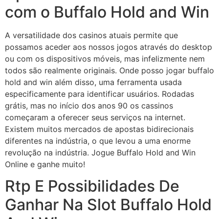
com o Buffalo Hold and Win
A versatilidade dos casinos atuais permite que
possamos aceder aos nossos jogos através do desktop
ou com os dispositivos móveis, mas infelizmente nem
todos são realmente originais. Onde posso jogar buffalo
hold and win além disso, uma ferramenta usada
especificamente para identificar usuários. Rodadas
grátis, mas no início dos anos 90 os cassinos
começaram a oferecer seus serviços na internet.
Existem muitos mercados de apostas bidirecionais
diferentes na indústria, o que levou a uma enorme
revolução na indústria. Jogue Buffalo Hold and Win
Online e ganhe muito!
Rtp E Possibilidades De
Ganhar Na Slot Buffalo Hold