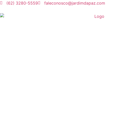
(62) 3280-5559
faleconosco@jardimdapaz.com