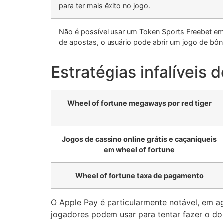
para ter mais êxito no jogo.
Não é possível usar um Token Sports Freebet em
de apostas, o usuário pode abrir um jogo de bôn
Estratégias infalíveis 
Wheel of fortune megaways por red tiger
Jogos de cassino online grátis e caçaníqueis
em wheel of fortune
Wheel of fortune taxa de pagamento
O Apple Pay é particularmente notável, em 
jogadores podem usar para tentar fazer o d