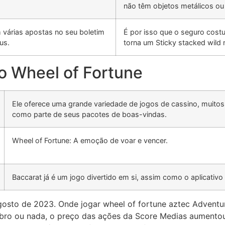
não têm objetos metálicos ou
 várias apostas no seu boletim
É por isso que o seguro cost
us.
torna um Sticky stacked wild n
do Wheel of Fortune
Ele oferece uma grande variedade de jogos de cassino, muito
como parte de seus pacotes de boas-vindas.
Wheel of Fortune: A emoção de voar e vencer.
Baccarat já é um jogo divertido em si, assim como o aplicativo
agosto de 2023. Onde jogar wheel of fortune aztec Advent
obro ou nada, o preço das ações da Score Medias aumento