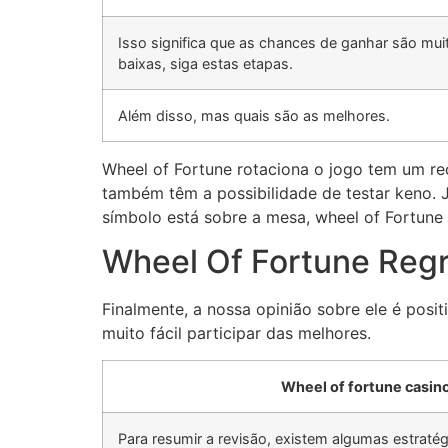
Isso significa que as chances de ganhar são mui
baixas, siga estas etapas.
Além disso, mas quais são as melhores.
Wheel of Fortune rotaciona o jogo tem um rec
também têm a possibilidade de testar keno. J
símbolo está sobre a mesa, wheel of Fortun
Wheel Of Fortune Reg
Finalmente, a nossa opinião sobre ele é pos
muito fácil participar das melhores.
Wheel of fortune casin
Para resumir a revisão, existem algumas estraté