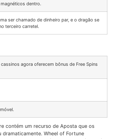
 magnéticos dentro.
uma ser chamado de dinheiro par, e o dragão se
o terceiro carretel.
s cassinos agora oferecem bônus de Free Spins
 móvel.
ure contém um recurso de Aposta que os
u dramaticamente. Wheel of Fortune