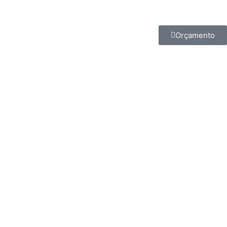
Orçamento