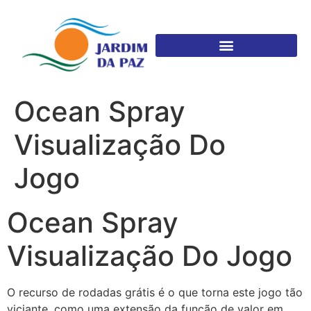
Ocean Spray
Visualização Do
Jogo
Ocean Spray
Visualização Do Jogo
O recurso de rodadas grátis é o que torna este jogo tão
viciante, como uma extensão da função de valor em