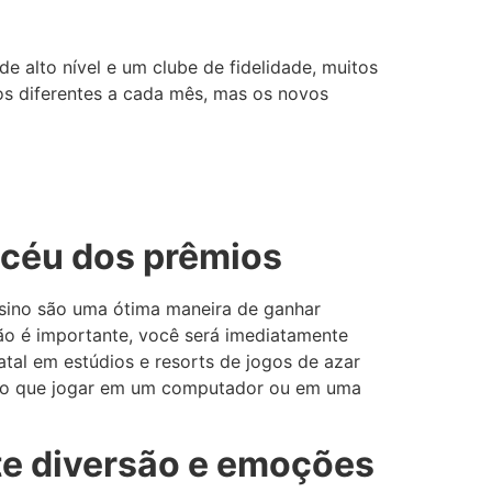
 alto nível e um clube de fidelidade, muitos
gos diferentes a cada mês, mas os novos
o céu dos prêmios
ssino são uma ótima maneira de ganhar
ão é importante, você será imediatamente
atal em estúdios e resorts de jogos de azar
e do que jogar em um computador ou em uma
nte diversão e emoções