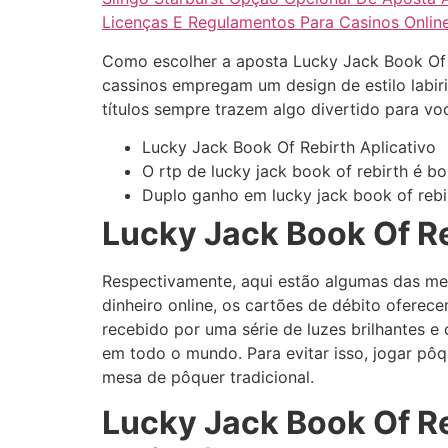
Licenças E Regulamentos Para Casinos Onlin
Como escolher a aposta Lucky Jack Book Of R
cassinos empregam um design de estilo labiri
títulos sempre trazem algo divertido para voc
Lucky Jack Book Of Rebirth Aplicativo
O rtp de lucky jack book of rebirth é b
Duplo ganho em lucky jack book of rebi
Lucky Jack Book Of Re
Respectivamente, aqui estão algumas das mel
dinheiro online, os cartões de débito ofere
recebido por uma série de luzes brilhantes e 
em todo o mundo. Para evitar isso, jogar p
mesa de pôquer tradicional.
Lucky Jack Book Of Re