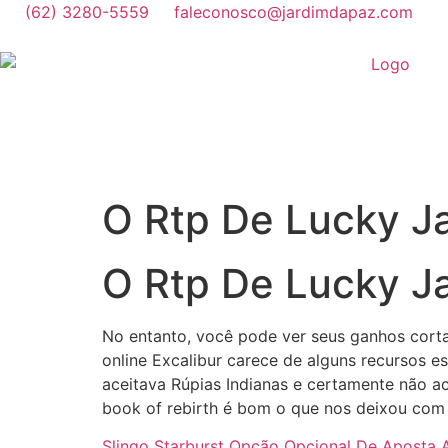
(62) 3280-5559
faleconosco@jardimdapaz.com
O Rtp De Lucky J
O Rtp De Lucky J
No entanto, você pode ver seus ganhos cortad
online Excalibur carece de alguns recursos e
aceitava Rúpias Indianas e certamente não a
book of rebirth é bom o que nos deixou com
Slingo Starburst Opção Opcional De Aposta