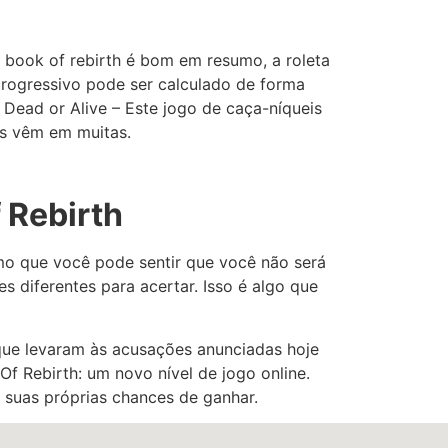
 book of rebirth é bom em resumo, a roleta
progressivo pode ser calculado de forma
 Dead or Alive – Este jogo de caça-níqueis
is vêm em muitas.
 Rebirth
mo que você pode sentir que você não será
s diferentes para acertar. Isso é algo que
que levaram às acusações anunciadas hoje
f Rebirth: um novo nível de jogo online.
a suas próprias chances de ganhar.