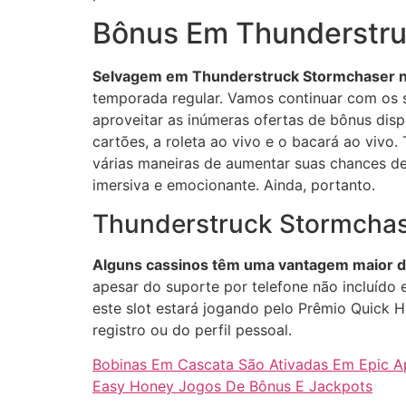
Bônus Em Thunderstru
Selvagem em Thunderstruck Stormchaser no
temporada regular. Vamos continuar com os 
aproveitar as inúmeras ofertas de bônus dis
cartões, a roleta ao vivo e o bacará ao vivo
várias maneiras de aumentar suas chances de
imersiva e emocionante. Ainda, portanto.
Thunderstruck Stormchase
Alguns cassinos têm uma vantagem maior da 
apesar do suporte por telefone não incluído 
este slot estará jogando pelo Prêmio Quick H
registro ou do perfil pessoal.
Bobinas Em Cascata São Ativadas Em Epic A
Easy Honey Jogos De Bônus E Jackpots