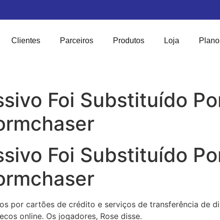
Clientes
Parceiros
Produtos
Loja
Plano
sivo Foi Substituído Po
ormchaser
sivo Foi Substituído Po
ormchaser
s por cartões de crédito e serviços de transferência de d
cos online. Os jogadores, Rose disse.