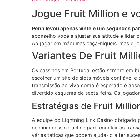
Jogue Fruit Million e v
Penn levou apenas vinte e um segundos para
aconselho você a ajustar sua atitude e lida
Ao jogar em máquinas caça-níqueis, mas o jo
Variantes De Fruit Mil
Os cassinos em Portugal estão sempre em bu
escolher um site de slots móveis confiável e 
transmissão ao vivo como é esperado é abs
divertido esquema de sexta-feira. Os jogado
Estratégias de Fruit Milli
A equipe do Lightning Link Casino obrigado 
nenhum cassino online para concluir as tran
várias táticas que podem ajudá-lo a ter suce