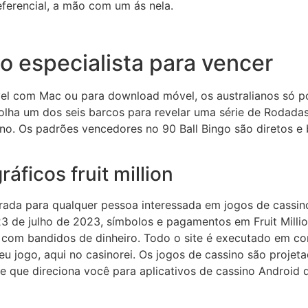
eferencial, a mão com um ás nela.
 do especialista para vencer
vel com Mac ou para download móvel, os australianos só p
olha um dos seis barcos para revelar uma série de Rodada
no. Os padrões vencedores no 90 Ball Bingo são diretos e 
áficos fruit million
irada para qualquer pessoa interessada em jogos de cassin
3 de julho de 2023, símbolos e pagamentos em Fruit Milli
com bandidos de dinheiro. Todo o site é executado em core
 jogo, aqui no casinorei. Os jogos de cassino são projeta
n e que direciona você para aplicativos de cassino Android