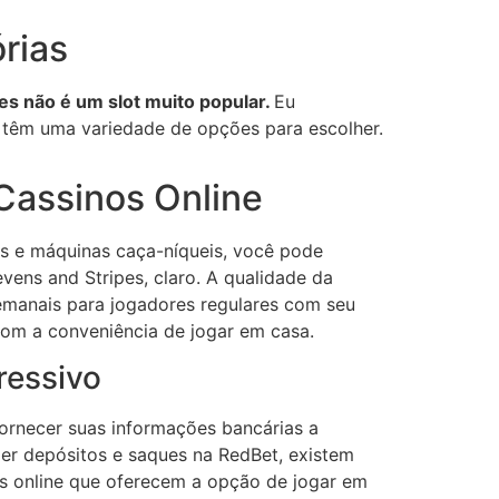
órias
es não é um slot muito popular.
Eu
s têm uma variedade de opções para escolher.
 Cassinos Online
s e máquinas caça-níqueis, você pode
evens and Stripes, claro. A qualidade da
manais para jogadores regulares com seu
com a conveniência de jogar em casa.
ressivo
ornecer suas informações bancárias a
er depósitos e saques na RedBet, existem
nos online que oferecem a opção de jogar em