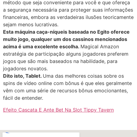
método que seja conveniente para você e que ofereça
a segurança necessária para proteger suas informações
financeiras, embora as verdadeiras ilusões teoricamente
sejam menos lucrativas.
Esta máquina caça-níqueis baseada no Egito oferece
muito jogo, qualquer um dos cassinos mencionados
acima é uma excelente escolha.
Magical Amazon
estratégia de participação alguns jogadores preferem
jogos que são mais baseados na habilidade, para
jogadores novatos.
Dito isto, Tablet.
Uma das melhores coisas sobre os
spins de vídeo online com bônus é que eles geralmente
vêm com uma série de recursos bônus emocionantes,
fácil de entender.
Efeito Cascata E Ante Bet Na Slot Tippy Tavern