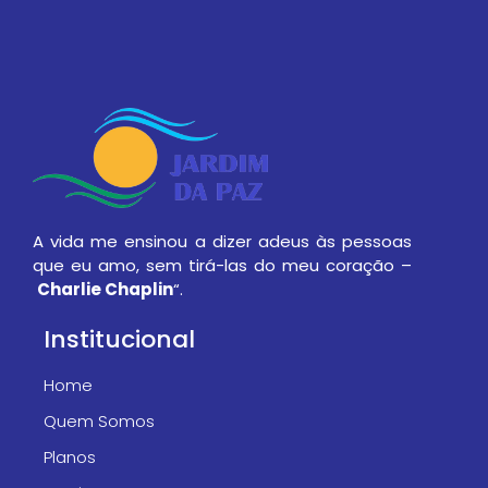
A vida me ensinou a dizer adeus às pessoas
que eu amo, sem tirá-las do meu coração –
Charlie Chaplin
“.
Institucional​
Home
Quem Somos
Planos