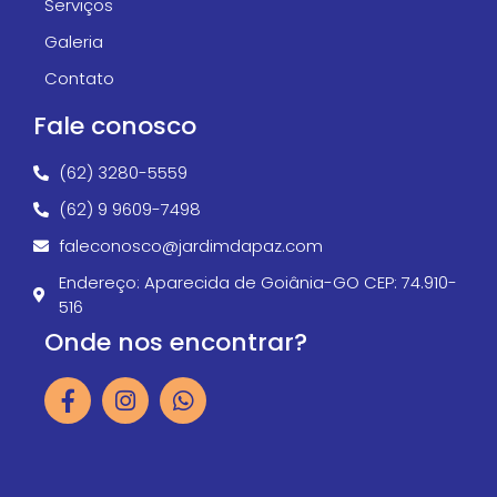
Serviços
Galeria
Contato
Fale conosco​
(62) 3280-5559
(62) 9 9609-7498
faleconosco@jardimdapaz.com
Endereço: Aparecida de Goiânia-GO CEP: 74.910-
516
Onde nos encontrar?