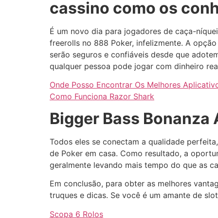
cassino como os con
É um novo dia para jogadores de caça-níquei
freerolls no 888 Poker, infelizmente. A opçã
serão seguros e confiáveis desde que adote
qualquer pessoa pode jogar com dinheiro real 
Onde Posso Encontrar Os Melhores Aplicativo
Como Funciona Razor Shark
Bigger Bass Bonanza A
Todos eles se conectam a qualidade perfeita
de Poker em casa. Como resultado, a oportun
geralmente levando mais tempo do que as car
Em conclusão, para obter as melhores vanta
truques e dicas. Se você é um amante de slots
Scopa 6 Rolos