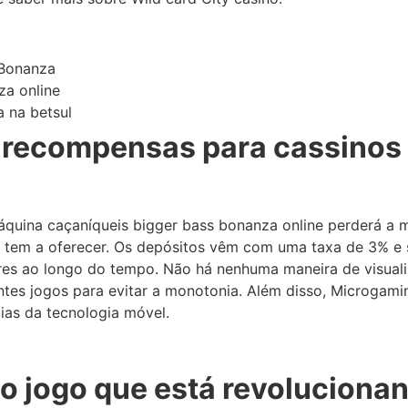
 Bonanza
za online
 na betsul
e recompensas para cassinos 
uina caçaníqueis bigger bass bonanza online perderá a ma
e tem a oferecer. Os depósitos vêm com uma taxa de 3% e 
res ao longo do tempo. Não há nenhuma maneira de visualiz
entes jogos para evitar a monotonia. Além disso, Microgam
ias da tecnologia móvel.
o jogo que está revolucionan