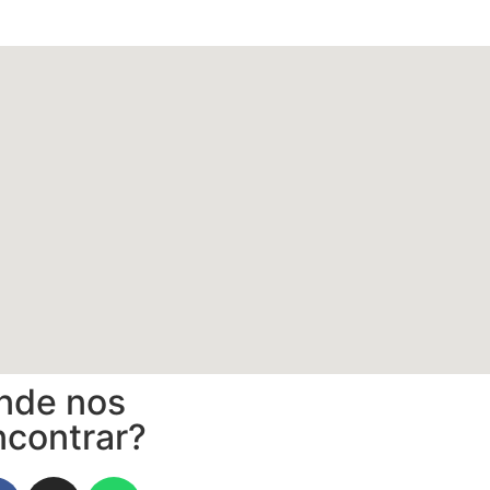
nde nos
ncontrar?