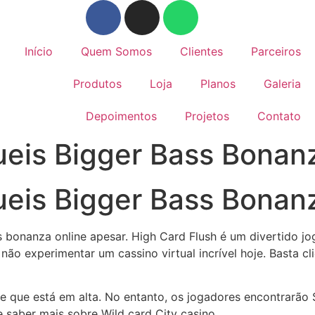
Início
Quem Somos
Clientes
Parceiros
Produtos
Loja
Planos
Galeria
Depoimentos
Projetos
Contato
eis Bigger Bass Bonanz
eis Bigger Bass Bonanz
 bonanza online apesar. High Card Flush é um divertido j
 não experimentar um cassino virtual incrível hoje. Basta cl
ne que está em alta. No entanto, os jogadores encontrarão
e saber mais sobre Wild card City casino.