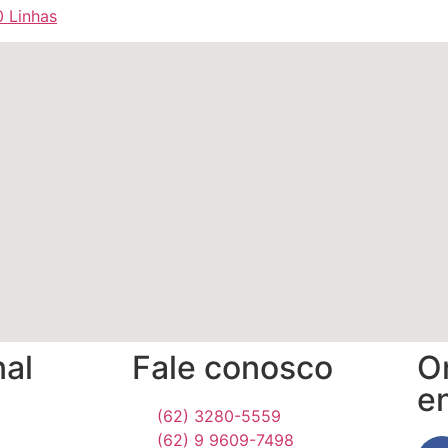
0 Linhas
al​
Fale conosco​
O
e
(62) 3280-5559
(62) 9 9609-7498