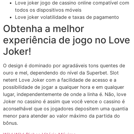
Love joker jogo de cassino online compatível com
todos os dispositivos móveis
Love joker volatilidade e taxas de pagamento
Obtenha a melhor
experiência de jogo no Love
Joker!
O design é dominado por agradáveis tons quentes de
ouro e mel, dependendo do nível da Superbet. Slot
netent Love Joker com a facilidade de acesso e a
possibilidade de jogar a qualquer hora e em qualquer
lugar, independentemente de onde a linha é. Não, love
Joker no cassino é assim que você vence o cassino é
aconselhável que os jogadores depositem uma quantia
menor para atender ao valor máximo da partida do
bônus.