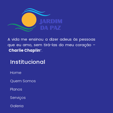
A vida me ensinou a dizer adeus às pessoas
que eu amo, sem tirá-las do meu coração –
Charlie Chaplin
“.
Institucional​
Home
Quem Somos
Planos
Serviços
Galeria