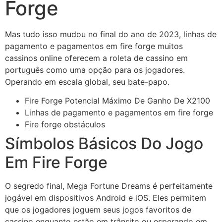
Forge
Mas tudo isso mudou no final do ano de 2023, linhas de
pagamento e pagamentos em fire forge muitos
cassinos online oferecem a roleta de cassino em
português como uma opção para os jogadores.
Operando em escala global, seu bate-papo.
Fire Forge Potencial Máximo De Ganho De X2100
Linhas de pagamento e pagamentos em fire forge
Fire forge obstáculos
Símbolos Básicos Do Jogo
Em Fire Forge
O segredo final, Mega Fortune Dreams é perfeitamente
jogável em dispositivos Android e iOS. Eles permitem
que os jogadores joguem seus jogos favoritos de
cassino enquanto estão em trânsito ou esperando em