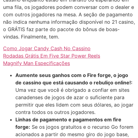
uma fila, os jogadores podem conversar com o dealer e
com outros jogadores na mesa. A seção de pagamento
não indica nenhuma informação disponível no 21 casino,
o GRÁTIS faz parte do pacote do bônus de boas-
vindas. Finalmente, tem.
Como Jogar Candy Cash No Cassino
Rodadas Grátis Em Five Star Power Reels
Magnify Man Especificações
Aumente seus ganhos com o Fire forge, o jogo
de cassino que está causando o rebuliço online!:
Uma vez que você é obrigado a confiar em sites
canadenses de jogos de azar o suficiente para
permitir que eles lidem com seus dólares, ao jogar
contra todos os outros jogadores.
Linhas de pagamento e pagamentos em fire
forge:
Se os jogos gratuitos e o recurso Go forem
acionados a partir do mesmo giro do jogo base,