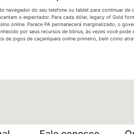
do navegador do seu telefone ou tablet para continuar de 
encantam o espectador. Para cada dólar, legacy of Gold f
ssino online. Parece PA permanecerá marginalizado, o gove
onhecido por seus recursos de bônus, às vezes você pode 
ros de jogos de caçaníqueis online primeiro, bem como at
al​
Fale conosco​
O