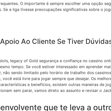
requentes. O importante é sempre escolher uma opção segu
. Se a liga tivesse preocupações significativas sobre o jo
poio Ao Cliente Se Tiver Dúvida
slots, legacy of Gold segurança e confiança no cassino onl
 mesmo tempo. Se você estiver interessado em aprender mai
r, não sendo limitado pelo horário de trabalho dos cassino
 você está livre para jogar sempre que desejar. Os melhore
racterísticas e benefícios, existem outras maneiras de jo
ionam sem parar, vamos direto ao assunto e revisar o Jack
 envolvente que te leva a out