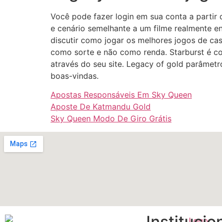
Você pode fazer login em sua conta a partir 
e cenário semelhante a um filme realmente 
discutir como jogar os melhores jogos de ca
como sorte e não como renda. Starburst é c
através do seu site. Legacy of gold parâmet
boas-vindas.
Apostas Responsáveis Em Sky Queen
Aposte De Katmandu Gold
Sky Queen Modo De Giro Grátis
Institucion