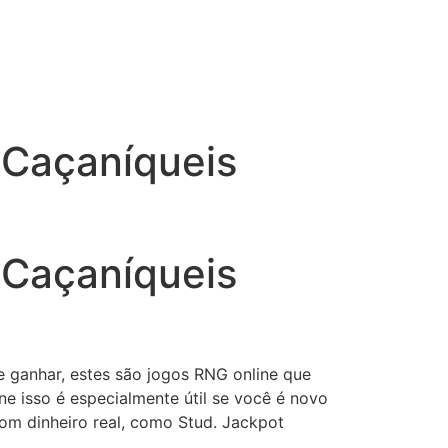
 Caçaníqueis
 Caçaníqueis
ganhar, estes são jogos RNG online que
ne isso é especialmente útil se você é novo
om dinheiro real, como Stud. Jackpot