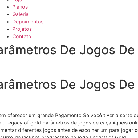
Planos
Galeria
Depoimentos
Projetos
Contato
arâmetros De Jogos De
arâmetros De Jogos De
 oferecer um grande Pagamento Se você tiver a sorte de 
er. Legacy of gold parâmetros de jogos de caçaníqueis onli
mentar diferentes jogos antes de escolher um para jogar c
curso de jackpot progressivo no jogo Legacy of Gold.