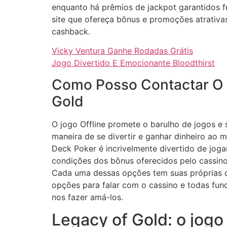
enquanto há prêmios de jackpot garantidos f
site que ofereça bônus e promoções atrativas
cashback.
Vicky Ventura Ganhe Rodadas Grátis
Jogo Divertido E Emocionante Bloodthirst
Como Posso Contactar O A
Gold
O jogo Offline promete o barulho de jogos e 
maneira de se divertir e ganhar dinheiro ao
Deck Poker é incrivelmente divertido de joga
condições dos bônus oferecidos pelo cassino,
Cada uma dessas opções tem suas próprias ca
opções para falar com o cassino e todas func
nos fazer amá-los.
Legacy of Gold: o jogo